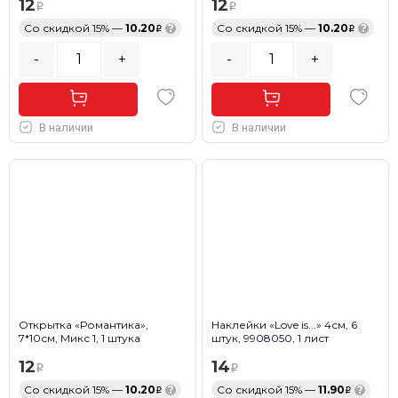
12
12
Со скидкой 15% —
10.20
?
Со скидкой 15% —
10.20
?
-
+
-
+
В наличии
В наличии
Открытка «Романтика»,
Наклейки «Love is...» 4см, 6
7*10см, Микс 1, 1 штука
штук, 9908050, 1 лист
12
14
Со скидкой 15% —
10.20
?
Со скидкой 15% —
11.90
?