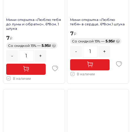
Мини открытка «Люблю тебя
Мини открытка «Люблю
до луны и обратно», 6*8см, 1
тебя» в сердце, 6*8см,1 штука
штука
7
7
Со скидкой 15% —
5.95
?
Со скидкой 15% —
5.95
?
-
+
-
+
В наличии
В наличии