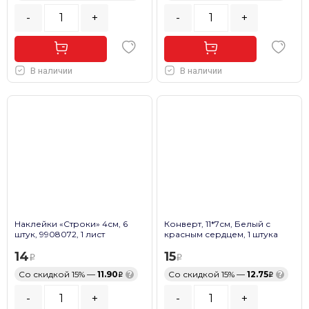
-
+
-
+
В наличии
В наличии
Наклейки «Строки» 4см, 6
Конверт, 11*7см, Белый с
штук, 9908072, 1 лист
красным сердцем, 1 штука
14
15
Со скидкой 15% —
11.90
?
Со скидкой 15% —
12.75
?
-
+
-
+