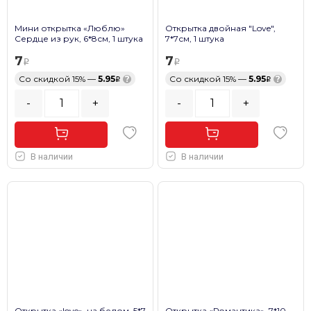
Мини открытка «Люблю»
Открытка двойная "Love",
Сердце из рук, 6*8см, 1 штука
7*7см, 1 штука
7
7
Со скидкой 15% —
5.95
?
Со скидкой 15% —
5.95
?
-
+
-
+
В наличии
В наличии
Открытка «love», на белом, 5*7
Открытка «Романтика», 7*10