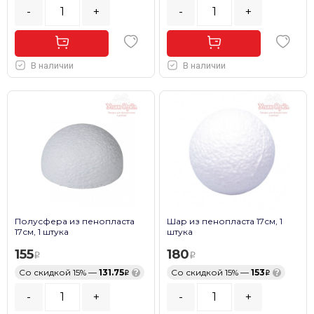
-
+
-
+
В наличии
В наличии
Полусфера из пенопласта
Шар из пенопласта 17см, 1
17см, 1 штука
штука
155
180
Со скидкой 15% —
131.75
?
Со скидкой 15% —
153
?
-
+
-
+