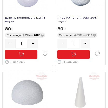
Шар из пенопласта 12см, 1
Яйцо из пенопласта 12см, 1
штука
штука
80
80
Со скидкой 15% —
68
?
Со скидкой 15% —
68
?
-
+
-
+
В наличии
В наличии