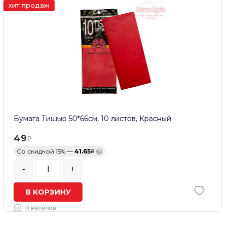
хит продаж
Топпер для букета «1 сентября», вставка h=25см,
(упаковка 5 штук) Разноцветный Красный
195
Цена за упаковку
39
Со скидкой 15% —
33.15
?
-
+
Кратность заказа:
5
шт.
В КОРЗИНУ