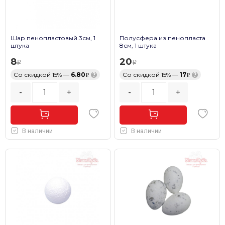
Шар пенопластовый 3см, 1
Полусфера из пенопласта
штука
8см, 1 штука
8
20
Со скидкой 15% —
6.80
?
Со скидкой 15% —
17
?
-
+
-
+
В наличии
В наличии