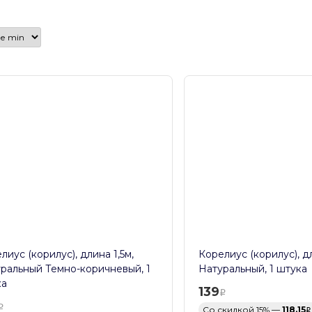
лиус (корилус), длина 1,5м,
Корелиус (корилус), дл
ральный Темно-коричневый, 1
Натуральный, 1 штука
ка
139
Со скидкой 15% —
118.15