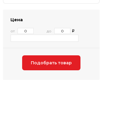
Цена
от
до