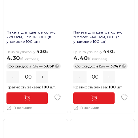
Пакеты для цветов конус
Пакеты для цветов конус
22/60см, Белый, ОПТ (в
"Горох" 24/60см, ОПТ (в
упаковке 100 шт)
упаковке 100 шт)
430
440
Цена за упаковку
Цена за упаковку
4.30
4.40
(оптовая)
(оптовая)
Со скидкой 15% —
3.66
?
Со скидкой 15% —
3.74
?
-
+
-
+
Кратность заказа:
100
шт.
Кратность заказа:
100
шт.
В наличии
В наличии