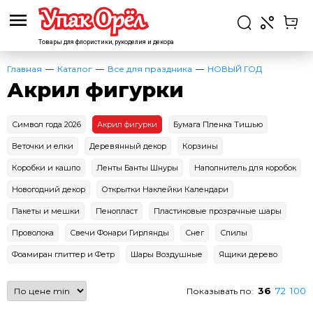
Товары для флористики,
рукоделия и декора
Главная
Каталог
Все для праздника
НОВЫЙ ГОД
Акрил фигурки
Символ года 2026
Акрил фигурки
Бумага Пленка Тишью
Веточки и елки
Деревянный декор
Корзины
Коробки и кашпо
Ленты Банты Шнуры
Наполнитель для коробок
Новогодний декор
Открытки Наклейки Календари
Пакеты и мешки
Пенопласт
Пластиковые прозрачные шары
Проволока
Свечи Фонари Гирлянды
Снег
Спилы
Фоамиран глиттер и Фетр
Шары Воздушные
Ящики дерево
36
72
100
Показывать по: