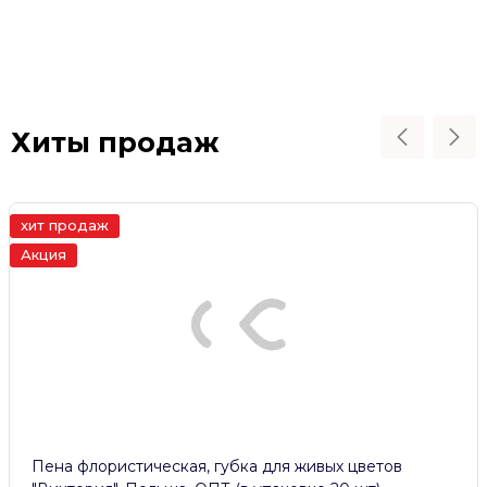
Хиты продаж
ж
хит прода
ристическая, губка для живых цветов
Топпер «5