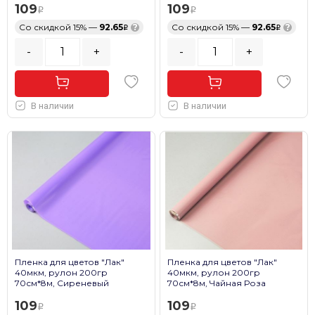
109
109
Со скидкой 15% —
92.65
?
Со скидкой 15% —
92.65
?
-
+
-
+
В наличии
В наличии
Пленка для цветов "Лак"
Пленка для цветов "Лак"
40мкм, рулон 200гр
40мкм, рулон 200гр
70см*8м, Сиреневый
70см*8м, Чайная Роза
109
109