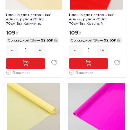
Пленка для цветов "Лак"
Пленка для цветов "Лак"
40мкм, рулон 200гр
40мкм, рулон 200гр
70см*8м, Капучино
70см*8м, Красный
109
109
Со скидкой 15% —
92.65
?
Со скидкой 15% —
92.65
?
-
+
-
+
В наличии
В наличии