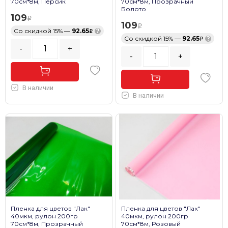
70см*8м, Персик
70см*8м, Прозрачный
Болото
109
109
Со скидкой 15% —
92.65
?
Со скидкой 15% —
92.65
?
-
+
-
+
В наличии
В наличии
Пленка для цветов "Лак"
Пленка для цветов "Лак"
40мкм, рулон 200гр
40мкм, рулон 200гр
70см*8м, Прозрачный
70см*8м, Розовый