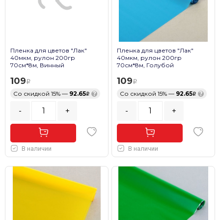
Пленка для цветов "Лак"
Пленка для цветов "Лак"
40мкм, рулон 200гр
40мкм, рулон 200гр
70см*8м, Винный
70см*8м, Голубой
109
109
Со скидкой 15% —
92.65
?
Со скидкой 15% —
92.65
?
-
+
-
+
В наличии
В наличии