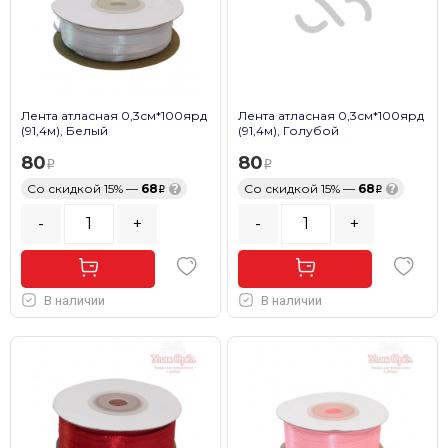
Лента атласная 0,3см*100ярд
Лента атласная 0,3см*100ярд
(91,4м), Белый
(91,4м), Голубой
80
80
Со скидкой 15% —
68
?
Со скидкой 15% —
68
?
-
+
-
+
В наличии
В наличии