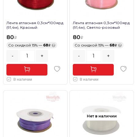
Лента атласная 0,3см*100ярд
Лента атласная 0,3см*100ярд
(91,4м), Красный
(91,4м), Светло-розовый
80
80
Со скидкой 15% —
68
?
Со скидкой 15% —
68
?
-
+
-
+
В наличии
В наличии
Нет в наличии