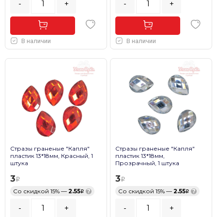
-
+
-
+
В наличии
В наличии
Стразы граненые "Капля"
Стразы граненые "Капля"
пластик 13*18мм, Красный, 1
пластик 13*18мм,
штука
Прозрачный, 1 штука
3
3
Со скидкой 15% —
2.55
?
Со скидкой 15% —
2.55
?
-
+
-
+