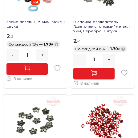
Звено пластик, 9*14мм, Микс, 1
Шапочка-разделитель
штука
"Цветочек с точками" металл
7мм, Серебро, 1 штука
2
2
Со скидкой 15% —
1.70
?
Со скидкой 15% —
1.70
?
-
+
-
+
В наличии
В наличии