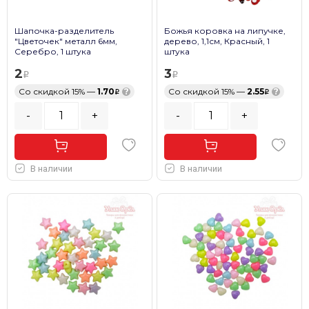
Шапочка-разделитель
Божья коровка на липучке,
"Цветочек" металл 6мм,
дерево, 1,1см, Красный, 1
Серебро, 1 штука
штука
2
3
Со скидкой 15% —
1.70
?
Со скидкой 15% —
2.55
?
-
+
-
+
В наличии
В наличии