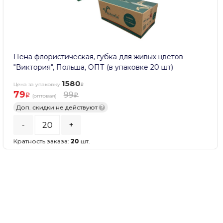
Топпер «5+» 5,5*5см, вставка h=25см, ОПТ (в упа
10 штук) Красный
150
Цена за упаковку
15
(оптовая)
Со скидкой 15% —
12.75
?
-
+
Кратность заказа:
10
шт.
В КОРЗИНУ
В наличии