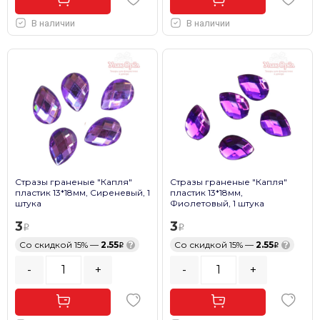
В наличии
В наличии
Стразы граненые "Капля"
Стразы граненые "Капля"
пластик 13*18мм, Сиреневый, 1
пластик 13*18мм,
штука
Фиолетовый, 1 штука
3
3
Со скидкой 15% —
2.55
?
Со скидкой 15% —
2.55
?
-
+
-
+