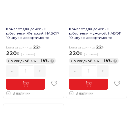
Конверт для денег «С
Конверт для денег «С
юбилеем» Женский, НАБОР
юбилеем» Мужской, НАБОР
10 штук в ассортименте
10 штук в ассортименте
22
22
Цена за единицу
Цена за единицу
220
220
(оптовая)
(оптовая)
Со скидкой 15% —
187
?
Со скидкой 15% —
187
?
-
+
-
+
В наличии
В наличии