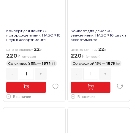
Конверт для денег «С
Конверт для денег «С
новорожденным», НАБОР 10
уважением», НАБОР 10 штук в
штук в ассортименте
ассортименте
22
22
Цена за единицу
Цена за единицу
220
220
(оптовая)
(оптовая)
Со скидкой 15% —
187
?
Со скидкой 15% —
187
?
-
+
-
+
В наличии
В наличии