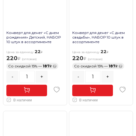
Конверт для денег «С днем
Конверт для денег «С днем
рождения» Детский, НАБОР
свадьбы», НАБОР 10 штук в
10 штук в ассортименте
ассортименте
22
22
Цена за единицу
Цена за единицу
220
220
(оптовая)
(оптовая)
Со скидкой 15% —
187
?
Со скидкой 15% —
187
?
-
+
-
+
В наличии
В наличии