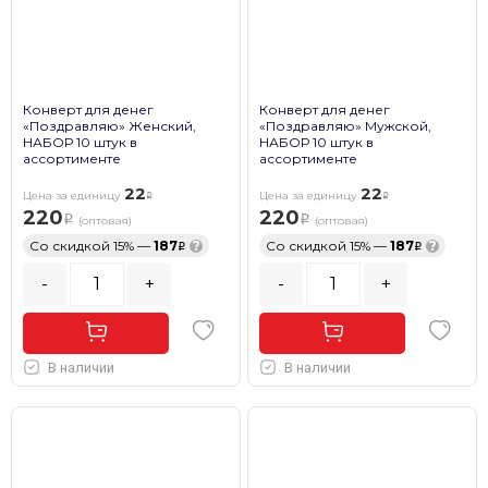
Конверт для денег
Конверт для денег
«Поздравляю» Женский,
«Поздравляю» Мужской,
НАБОР 10 штук в
НАБОР 10 штук в
ассортименте
ассортименте
22
22
Цена за единицу
Цена за единицу
220
220
(оптовая)
(оптовая)
Со скидкой 15% —
187
?
Со скидкой 15% —
187
?
-
+
-
+
В наличии
В наличии