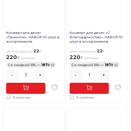
Конверт для денег
Конверт для денег «С
«Приколы», НАБОР 10 штук в
благодарностью», НАБОР 10
ассортименте
штук в ассортименте
22
22
Цена за единицу
Цена за единицу
220
220
(оптовая)
(оптовая)
Со скидкой 15% —
187
?
Со скидкой 15% —
187
?
-
+
-
+
В наличии
В наличии