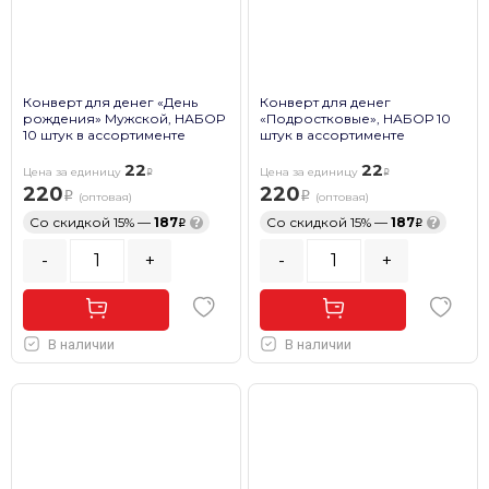
Конверт для денег «День
Конверт для денег
рождения» Мужской, НАБОР
«Подростковые», НАБОР 10
10 штук в ассортименте
штук в ассортименте
22
22
Цена за единицу
Цена за единицу
220
220
(оптовая)
(оптовая)
Со скидкой 15% —
187
?
Со скидкой 15% —
187
?
-
+
-
+
В наличии
В наличии