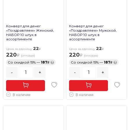
Конверт для денег
Конверт для денег
«Поздравляем» Женский,
«Поздравляем» Мужской,
НАБОР 10 штук в
НАБОР 10 штук в
ассортименте
ассортименте
22
22
Цена за единицу
Цена за единицу
220
220
(оптовая)
(оптовая)
Со скидкой 15% —
187
?
Со скидкой 15% —
187
?
-
+
-
+
В наличии
В наличии