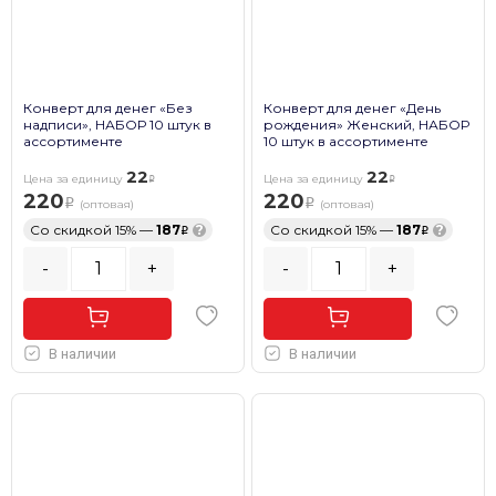
Конверт для денег «Без
Конверт для денег «День
надписи», НАБОР 10 штук в
рождения» Женский, НАБОР
ассортименте
10 штук в ассортименте
22
22
Цена за единицу
Цена за единицу
220
220
(оптовая)
(оптовая)
Со скидкой 15% —
187
?
Со скидкой 15% —
187
?
-
+
-
+
В наличии
В наличии