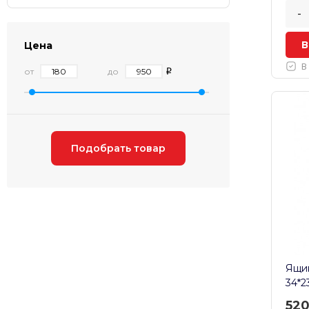
-
В
Цена
В
от
до
Ящик
34*2
52