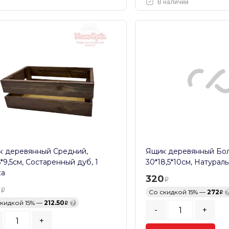
В наличии
 деревянный Средний,
Ящик деревянный Бо
6*9,5см, Состаренный дуб, 1
30*18,5*10см, Натураль
ка
320
0
Со скидкой 15% —
272
скидкой 15% —
212.50
?
-
+
+