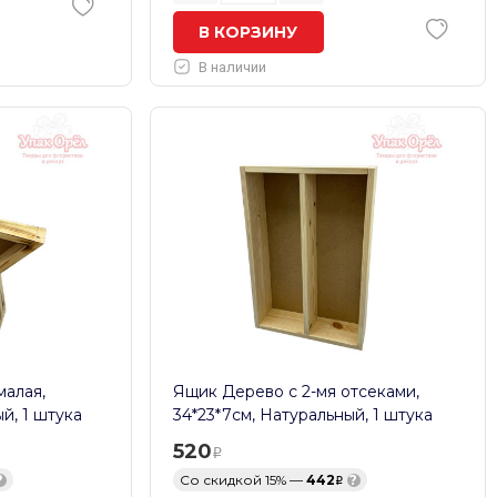
В КОРЗИНУ
В наличии
алая,
Ящик Дерево с 2-мя отсеками,
й, 1 штука
34*23*7см, Натуральный, 1 штука
520
?
Со скидкой 15% —
442
?