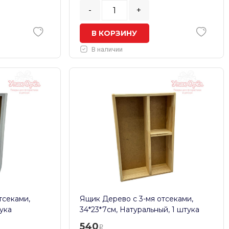
-
+
В КОРЗИНУ
В наличии
тсеками,
Ящик Дерево с 3-мя отсеками,
тука
34*23*7см, Натуральный, 1 штука
540