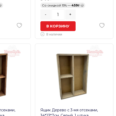
?
Со скидкой 15% —
459
?
-
+
В КОРЗИНУ
В наличии
тсеками,
Ящик Дерево с 3-мя отсеками,
ука
34*23*7см, Серый, 1 штука