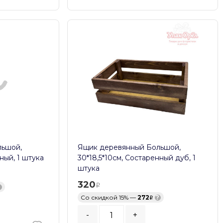
льшой,
Ящик деревянный Большой,
ный, 1 штука
30*18,5*10см, Состаренный дуб, 1
штука
320
?
Со скидкой 15% —
272
?
-
+