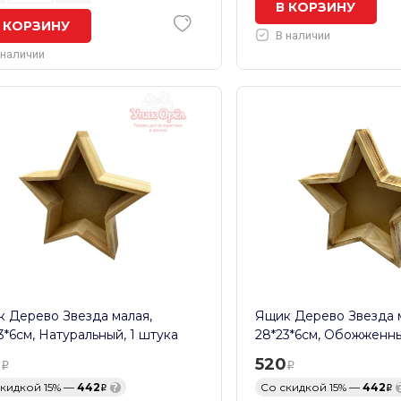
В КОРЗИНУ
 КОРЗИНУ
В наличии
 наличии
 Дерево Звезда малая,
Ящик Дерево Звезда м
3*6см, Натуральный, 1 штука
28*23*6см, Обожженны
0
520
скидкой 15% —
442
?
Со скидкой 15% —
442