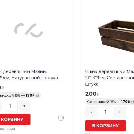
к деревянный Малый,
Ящик деревянный Ма
3*9см, Натуральный, 1 штука
21*13*9см, Состаренный
штука
0
200
скидкой 15% —
170
?
Со скидкой 15% —
170
?
+
-
+
 КОРЗИНУ
В КОРЗИНУ
 наличии