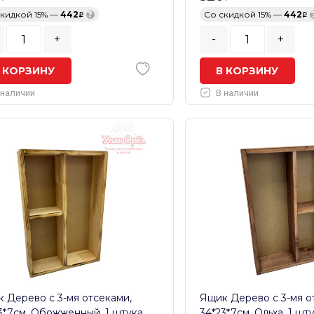
скидкой 15% —
442
?
Со скидкой 15% —
442
+
-
+
 КОРЗИНУ
В КОРЗИНУ
 наличии
В наличии
 Дерево с 3-мя отсеками,
Ящик Дерево с 3-мя о
3*7см, Обожженный, 1 штука
34*23*7см, Ольха, 1 шт