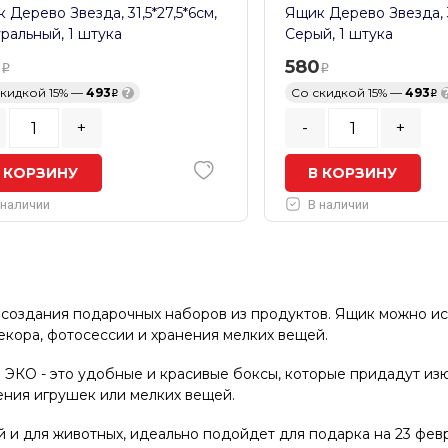
 Дерево Звезда, 31,5*27,5*6см,
Ящик Дерево Звезда, 31
ральный, 1 штука
Серый, 1 штука
0
580
скидкой 15% —
493
?
Со скидкой 15% —
493
+
-
+
 КОРЗИНУ
В КОРЗИНУ
 наличии
В наличии
создания подарочных наборов из продуктов. Ящик можно исп
екора, фотосессии и хранения мелких вещей.
 ЭКО - это удобные и красивые боксы, которые придадут из
ения игрушек или мелких вещей.
и для животных, идеально подойдет для подарка на 23 февр