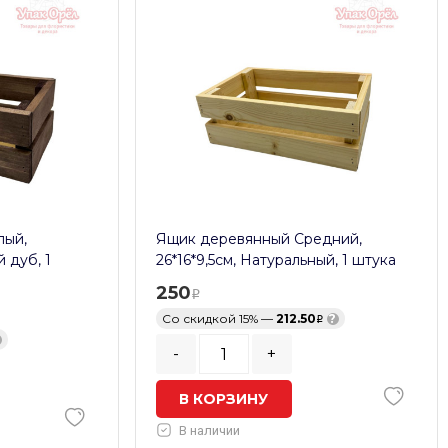
лый,
Ящик деревянный Средний,
 дуб, 1
26*16*9,5см, Натуральный, 1 штука
250
Со скидкой 15% —
212.50
?
-
+
В КОРЗИНУ
В наличии