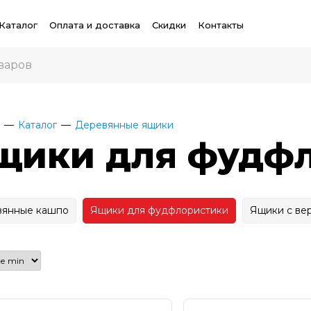
Каталог
Оплата и доставка
Скидки
Контакты
Каталог
Деревянные ящики
щики для фудф
вянные кашпо
Ящики для фудфлористики
Ящики с ве