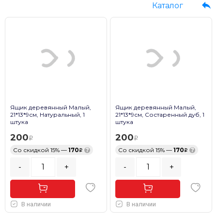
Каталог
Ящик деревянный Малый,
Ящик деревянный Малый,
21*13*9см, Натуральный, 1
21*13*9см, Состаренный дуб, 1
штука
штука
200
200
Со скидкой 15% —
170
?
Со скидкой 15% —
170
?
-
+
-
+
В наличии
В наличии