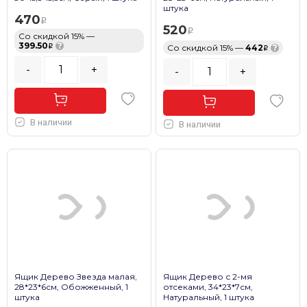
штука
470
520
Со скидкой 15% —
399.50
?
Со скидкой 15% —
442
?
-
+
-
+
В наличии
В наличии
Ящик Дерево Звезда малая,
Ящик Дерево с 2-мя
28*23*6см, Обожженный, 1
отсеками, 34*23*7см,
штука
Натуральный, 1 штука