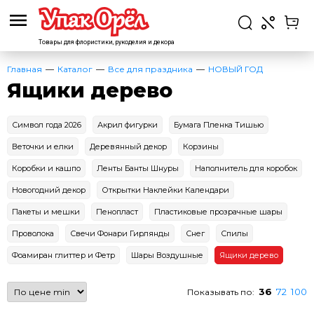
Товары для флористики,
рукоделия и декора
Главная
Каталог
Все для праздника
НОВЫЙ ГОД
Ящики дерево
Символ года 2026
Акрил фигурки
Бумага Пленка Тишью
Веточки и елки
Деревянный декор
Корзины
Коробки и кашпо
Ленты Банты Шнуры
Наполнитель для коробок
Новогодний декор
Открытки Наклейки Календари
Пакеты и мешки
Пенопласт
Пластиковые прозрачные шары
Проволока
Свечи Фонари Гирлянды
Снег
Спилы
Фоамиран глиттер и Фетр
Шары Воздушные
Ящики дерево
36
72
100
Показывать по: