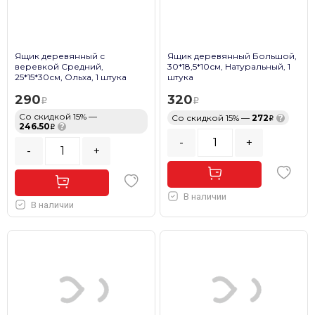
Ящик деревянный с
Ящик деревянный Большой,
веревкой Средний,
30*18,5*10см, Натуральный, 1
25*15*30см, Ольха, 1 штука
штука
290
320
Со скидкой 15% —
Со скидкой 15% —
272
?
246.50
?
-
+
-
+
В наличии
В наличии