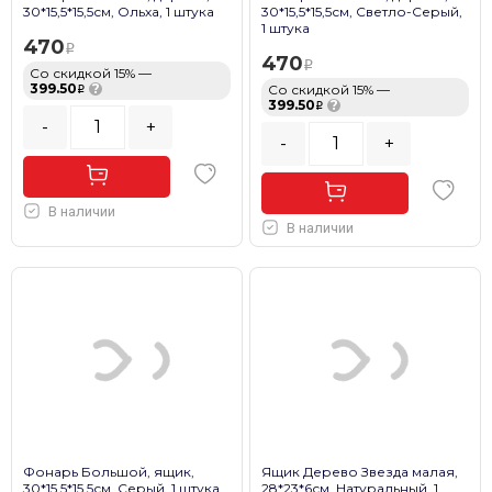
30*15,5*15,5см, Ольха, 1 штука
30*15,5*15,5см, Светло-Серый,
1 штука
470
470
Со скидкой 15% —
399.50
?
Со скидкой 15% —
399.50
?
-
+
-
+
В наличии
В наличии
Фонарь Большой, ящик,
Ящик Дерево Звезда малая,
30*15,5*15,5см, Серый, 1 штука
28*23*6см, Натуральный, 1