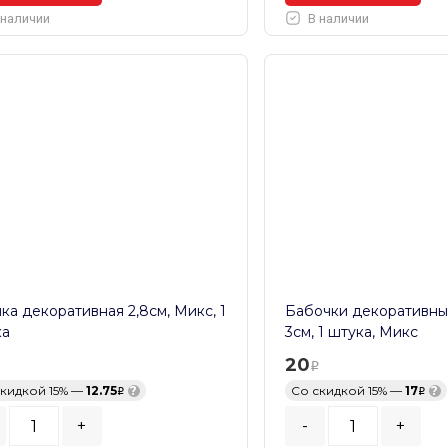
 наличии
В наличии
ка декоративная 2,8см, Микс, 1
Бабочки декоративн
ка
3см, 1 штука, Микс
20
скидкой 15% —
12.75
?
Со скидкой 15% —
17
?
+
-
+