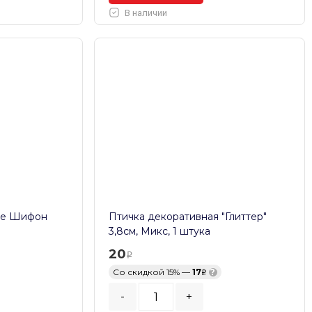
В наличии
ые Шифон
Птичка декоративная "Глиттер"
3,8см, Микс, 1 штука
20
Со скидкой 15% —
17
?
-
+