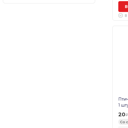
В
В
Птич
1 шт
20
Со 