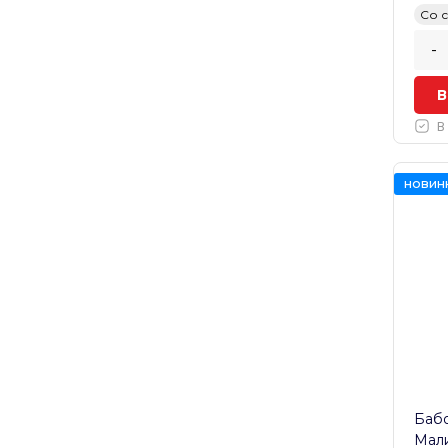
Со 
-
В
В
новин
Бабо
Мали