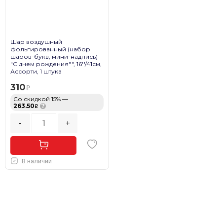
Шар воздушный
фольгированный (набор
шаров-букв, мини-надпись)
"С днем рождения"", 16''/41см,
Ассорти, 1 штука
310
Со скидкой 15% —
263.50
?
-
+
В наличии