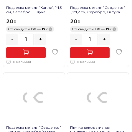
Подвеска металл "Капля", 1*1,3
Подвеска металл "Сердечко",
см, Серебро, 1 штука
1,2*1,2 см, Серебро, 1 штука
20
20
Со скидкой 15% —
17
?
Со скидкой 15% —
17
?
-
+
-
+
В наличии
В наличии
Подвеска металл "Сердечко",
Птичка декоративная
1,2*1,2 см, Серебро/светло-
"Глиттер" 3,8см, Микс, 1 штука