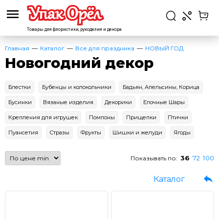
Товары для флористики,
рукоделия и декора
Главная
Каталог
Все для праздника
НОВЫЙ ГОД
Новогодний декор
Блестки
Бубенцы и колокольчики
Бадьян, Апельсины, Корица
Бусинки
Вязаные изделия
Декорики
Елочные Шары
Крепления для игрушек
Помпоны
Прищепки
Птички
Пуансетия
Стразы
Фрукты
Шишки и желуди
Ягоды
36
72
100
Показывать по:
Каталог