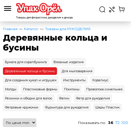
Товары для флористики,
рукоделия и декора
Главная
Каталог
Товары для РУКОДЕЛИЯ
Деревянные кольца и
бусины
Бумага для скрапбукинга
Вязаные изделия
Деревянные кольца и бусины
Для мыловарения
Для создания кукол и игрушек
Инструменты
Корелиус
Молды
Пластиковые формы
Помпоны
Проволока синельная
Резинки и ободки для волос
Фатин
Фетр для рукоделия
Фетровые кружочки
Фурнитура для рукоделия
Шары Пластик
36
72
100
Показывать по: