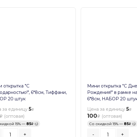
 открытка "С
Мини открытка "С Дн
одарностью!", 6*8см, Тиффани,
Рождения!" в рамке н
ОР 20 штук
6*8см, НАБОР 20 шту
5
5
 за единицу
Цена за единицу
100
(оптовая)
(оптовая)
скидкой 15% —
85
?
Со скидкой 15% —
85
?
+
-
+