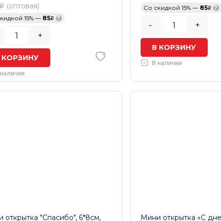
(оптовая)
Со скидкой 15% —
85
?
скидкой 15% —
85
?
-
+
+
В КОРЗИНУ
 КОРЗИНУ
В наличии
 наличии
 открытка "Спасибо", 6*8см,
Мини открытка «С дн