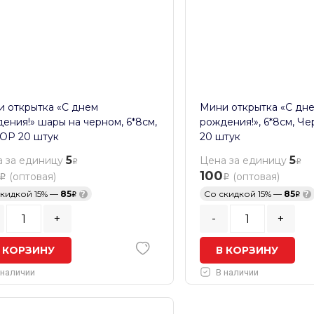
 открытка «С днем
Мини открытка «С дн
ения!» шары на черном, 6*8см,
рождения!», 6*8см, Ч
ОР 20 штук
20 штук
5
5
 за единицу
Цена за единицу
100
(оптовая)
(оптовая)
скидкой 15% —
85
?
Со скидкой 15% —
85
?
+
-
+
 КОРЗИНУ
В КОРЗИНУ
 наличии
В наличии