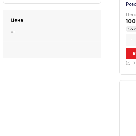
Розо
Цена
Цена
100
Со 
от
-
В
В