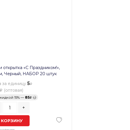
 открытка «С Праздником!»,
м, Черный, НАБОР 20 штук
5
 за единицу
(оптовая)
скидкой 15% —
85
?
+
 КОРЗИНУ
 наличии