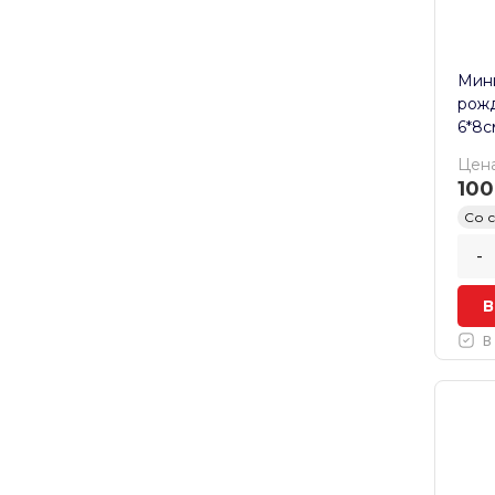
Мини
рожд
6*8с
Цена
100
Со 
-
В
В