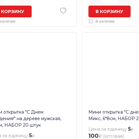
 КОРЗИНУ
В КОРЗИНУ
 наличии
В наличии
 открытка "С Днем
Мини открытка "С дне
ения!" на дереве мужская,
Микс, 6*8см, НАБОР 2
м, НАБОР 20 штук
5
Цена за единицу
5
100
 за единицу
(оптовая)