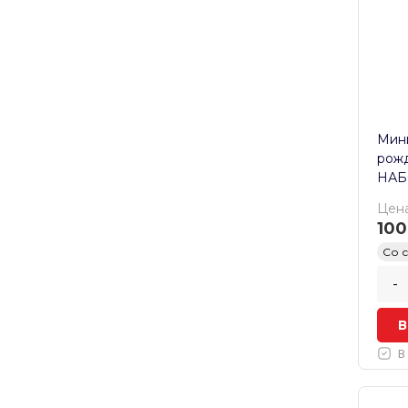
Мини
рожд
НАБ
Цена
100
Со 
-
В
В