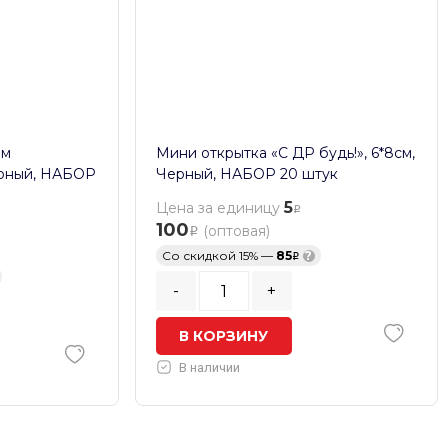
ем
Мини открытка «С ДР будь!», 6*8см,
ерный, НАБОР
Черный, НАБОР 20 штук
5
Цена за единицу
100
(оптовая)
Со скидкой 15% —
85
?
-
+
В КОРЗИНУ
В наличии