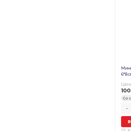
Мини
6*8с
Цена
100
Со 
-
В
В