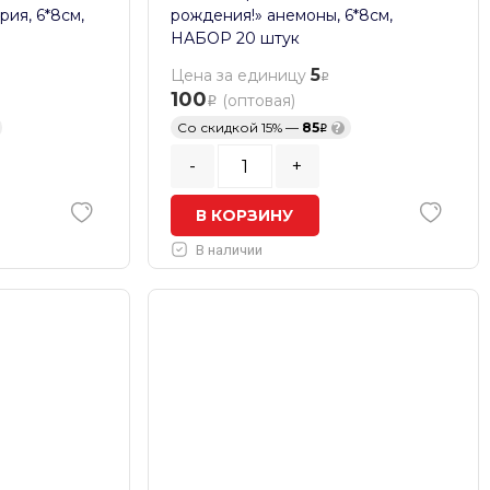
ия, 6*8см,
рождения!» анемоны, 6*8см,
НАБОР 20 штук
5
Цена за единицу
100
(оптовая)
Со скидкой 15% —
85
?
-
+
В КОРЗИНУ
В наличии