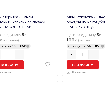
 открытка «С днем
Мини открытка «С дн
ения!» капкейк со свечами,
рождения!» на голубом
м, НАБОР 20 штук
НАБОР 20 штук
5
5
 за единицу
Цена за единицу
100
(оптовая)
(оптовая)
скидкой 15% —
85
?
Со скидкой 15% —
85
?
+
-
+
 КОРЗИНУ
В КОРЗИНУ
 наличии
В наличии