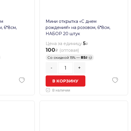
ем
Мини открытка «С днем
, 6*8см,
рождения!» на розовом, 6*8см,
НАБОР 20 штук
5
Цена за единицу
100
(оптовая)
Со скидкой 15% —
85
?
-
+
В КОРЗИНУ
В наличии