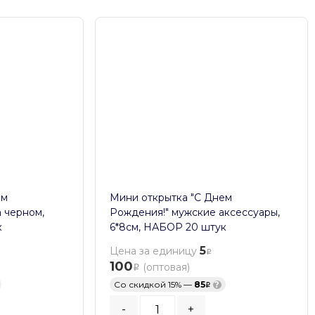
ем
Мини открытка "С Днем
а черном,
Рождения!" мужские аксессуары,
к
6*8см, НАБОР 20 штук
5
Цена за единицу
100
(оптовая)
Со скидкой 15% —
85
?
-
+