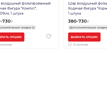
 воздушный фольгированный
Шар воздушный фоль
чая Фигура "Компот",
Ходячая Фигура "Коржи
/109см, 1 штука
1 штука
-730
380-730
олнительные скидки
?
Дополнительные скидк
БРАТЬ ОПЦИЮ
ВЫБРАТЬ ОПЦИЮ
 наличии
В наличии