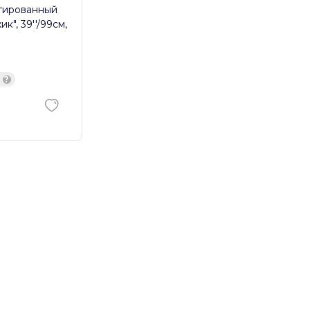
гированный
к", 39''/99см,
и
?