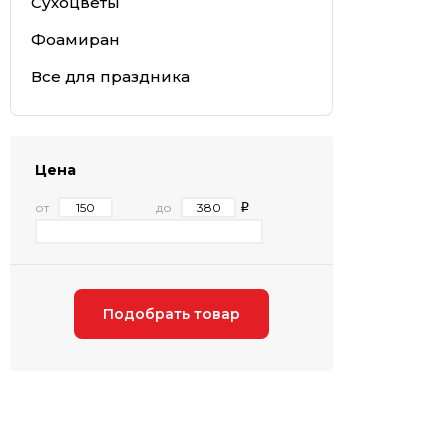
Сухоцветы
Фоамиран
Все для праздника
Цена
от
до