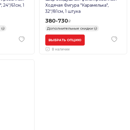
24''/61см, 1
Ходячая Фигура "Карамелька",
32''/81см, 1 штука
380-730
и
?
Дополнительные скидки
?
ВЫБРАТЬ ОПЦИЮ
В наличии