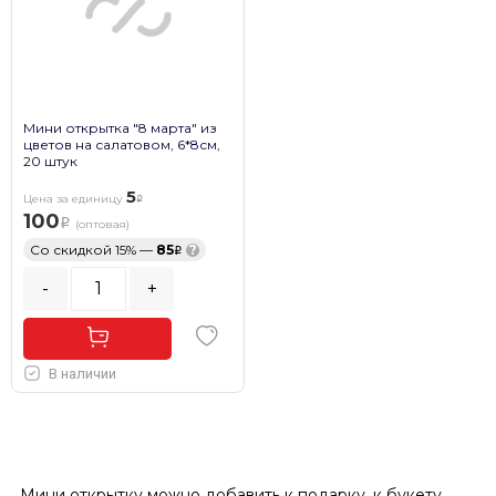
Мини открытка "8 марта" из
цветов на салатовом, 6*8см,
20 штук
5
Цена за единицу
100
(оптовая)
Со скидкой 15% —
85
?
-
+
В наличии
Мини открытку можно добавить к подарку, к букету,