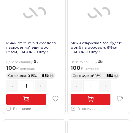
Мини открытка "Веселого
Мини открытка "Все будет"
настроения" единорог,
ромб на розовом, 6*8см,
6*8см, НАБОР 20 штук
НАБОР 20 штук
5
5
Цена за единицу
Цена за единицу
100
100
(оптовая)
(оптовая)
Со скидкой 15% —
85
?
Со скидкой 15% —
85
?
-
+
-
+
В наличии
В наличии