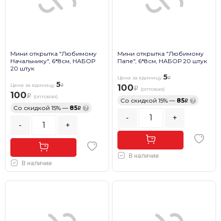
Мини открытка "Любимому
Мини открытка "Любимому
Начальнику", 6*8см, НАБОР
Папе", 6*8см, НАБОР 20 штук
20 штук
5
Цена за единицу
5
Цена за единицу
100
(оптовая)
100
(оптовая)
Со скидкой 15% —
85
?
Со скидкой 15% —
85
?
-
+
-
+
В наличии
В наличии