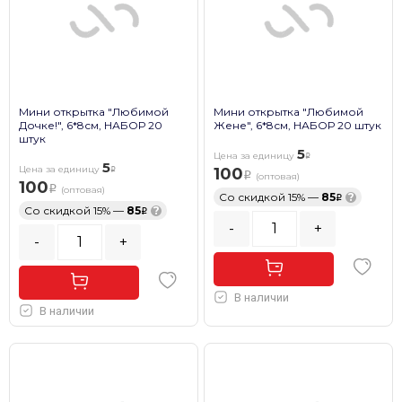
Мини открытка "Любимой
Мини открытка "Любимой
Дочке!", 6*8см, НАБОР 20
Жене", 6*8см, НАБОР 20 штук
штук
5
Цена за единицу
5
Цена за единицу
100
(оптовая)
100
(оптовая)
Со скидкой 15% —
85
?
Со скидкой 15% —
85
?
-
+
-
+
В наличии
В наличии