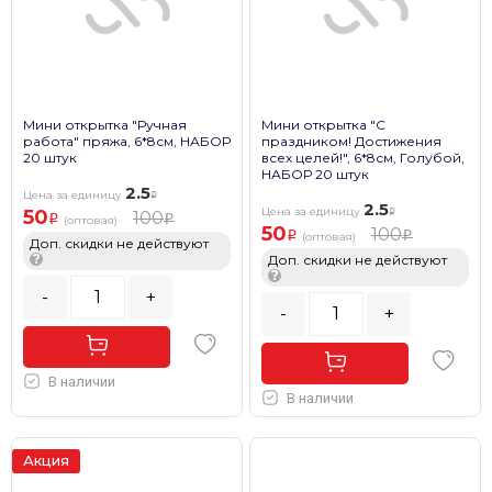
Мини открытка "Ручная
Мини открытка "С
работа" пряжа, 6*8см, НАБОР
праздником! Достижения
20 штук
всех целей!", 6*8см, Голубой,
НАБОР 20 штук
2.5
Цена за единицу
2.5
Цена за единицу
50
100
(оптовая)
50
100
(оптовая)
Доп. скидки не действуют
?
Доп. скидки не действуют
?
-
+
-
+
В наличии
В наличии
Акция