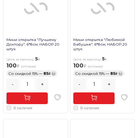
Мини открытка "Лучшему
Мини открытка "Любимой
Доктору", 6*8см, НАБОР 20
Бабушке", 6*8см, НАБОР 20
штук
штук
5
5
Цена за единицу
Цена за единицу
100
100
(оптовая)
(оптовая)
Со скидкой 15% —
85
?
Со скидкой 15% —
85
?
-
+
-
+
В наличии
В наличии