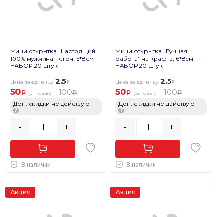
Мини открытка "Настоящий
Мини открытка "Ручная
100% мужчина" ключ, 6*8см,
работа" на крафте, 6*8см,
НАБОР 20 штук
НАБОР 20 штук
2.5
2.5
Цена за единицу
Цена за единицу
50
50
100
100
(оптовая)
(оптовая)
Доп. скидки не действуют
Доп. скидки не действуют
?
?
-
+
-
+
В наличии
В наличии
Акция
Акция