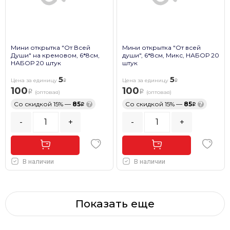
Мини открытка "От Всей
Мини открытка "От всей
Души" на кремовом, 6*8см,
души", 6*8см, Микс, НАБОР 20
НАБОР 20 штук
штук
5
5
Цена за единицу
Цена за единицу
100
100
(оптовая)
(оптовая)
Со скидкой 15% —
85
?
Со скидкой 15% —
85
?
-
+
-
+
В наличии
В наличии
Показать еще