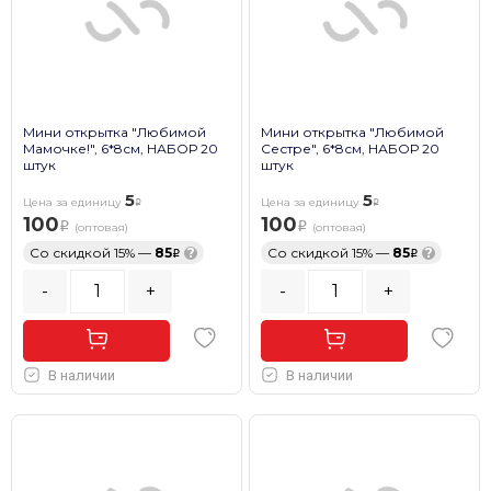
Мини открытка "Любимой
Мини открытка "Любимой
Мамочке!", 6*8см, НАБОР 20
Сестре", 6*8см, НАБОР 20
штук
штук
5
5
Цена за единицу
Цена за единицу
100
100
(оптовая)
(оптовая)
Со скидкой 15% —
85
?
Со скидкой 15% —
85
?
-
+
-
+
В наличии
В наличии