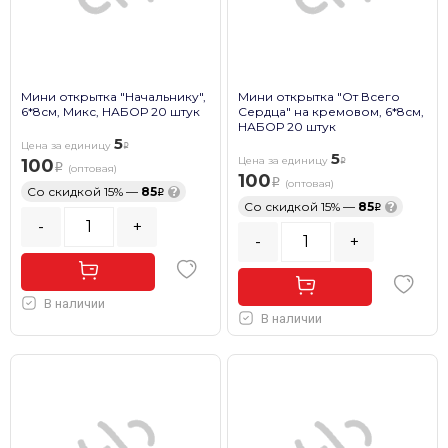
Мини открытка "Начальнику",
Мини открытка "От Всего
6*8см, Микс, НАБОР 20 штук
Сердца" на кремовом, 6*8см,
НАБОР 20 штук
5
Цена за единицу
5
Цена за единицу
100
(оптовая)
100
(оптовая)
Со скидкой 15% —
85
?
Со скидкой 15% —
85
?
-
+
-
+
В наличии
В наличии