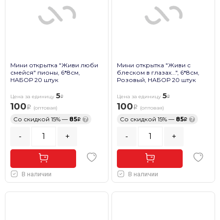
Мини открытка "Живи люби
Мини открытка "Живи с
смейся" пионы, 6*8см,
блеском в глазах...", 6*8см,
НАБОР 20 штук
Розовый, НАБОР 20 штук
5
5
Цена за единицу
Цена за единицу
100
100
(оптовая)
(оптовая)
Со скидкой 15% —
85
?
Со скидкой 15% —
85
?
-
+
-
+
В наличии
В наличии