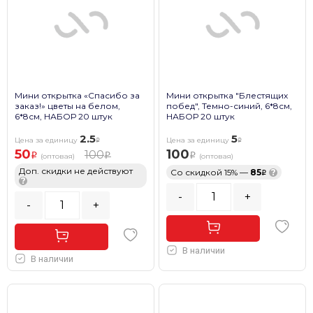
Мини открытка «Спасибо за
Мини открытка "Блестящих
заказ!» цветы на белом,
побед", Темно-синий, 6*8см,
6*8см, НАБОР 20 штук
НАБОР 20 штук
2.5
5
Цена за единицу
Цена за единицу
50
100
100
(оптовая)
(оптовая)
Доп. скидки не действуют
Со скидкой 15% —
85
?
?
-
+
-
+
В наличии
В наличии