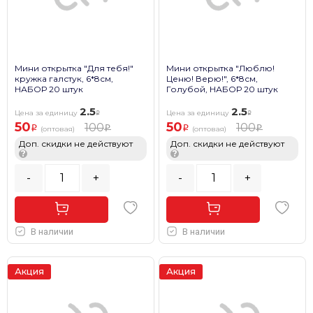
Мини открытка "Для тебя!"
Мини открытка "Люблю!
кружка галстук, 6*8см,
Ценю! Верю!", 6*8см,
НАБОР 20 штук
Голубой, НАБОР 20 штук
2.5
2.5
Цена за единицу
Цена за единицу
50
50
100
100
(оптовая)
(оптовая)
Доп. скидки не действуют
Доп. скидки не действуют
?
?
-
+
-
+
В наличии
В наличии
Акция
Акция