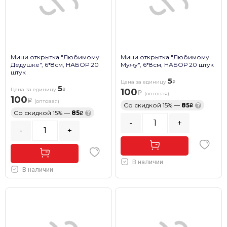
Мини открытка "Любимому
Мини открытка "Любимому
Дедушке", 6*8см, НАБОР 20
Мужу", 6*8см, НАБОР 20 штук
штук
5
Цена за единицу
5
Цена за единицу
100
(оптовая)
100
(оптовая)
Со скидкой 15% —
85
?
Со скидкой 15% —
85
?
-
+
-
+
В наличии
В наличии