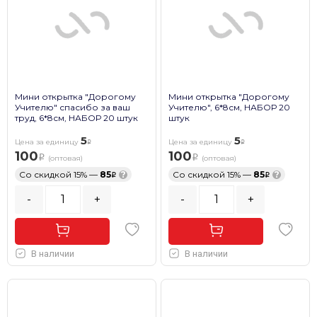
Мини открытка "Дорогому
Мини открытка "Дорогому
Учителю" спасибо за ваш
Учителю", 6*8см, НАБОР 20
труд, 6*8см, НАБОР 20 штук
штук
5
5
Цена за единицу
Цена за единицу
100
100
(оптовая)
(оптовая)
Со скидкой 15% —
85
?
Со скидкой 15% —
85
?
-
+
-
+
В наличии
В наличии