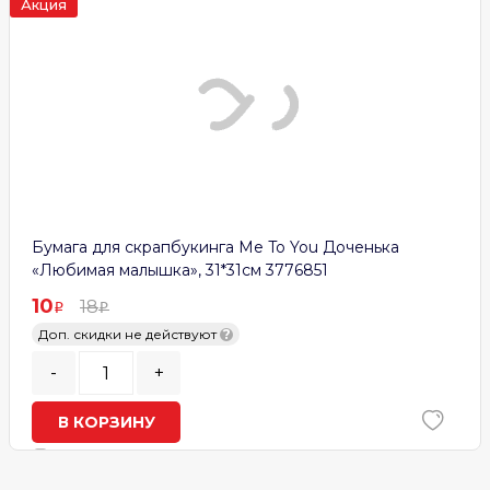
Акция
Бумага для скрапбукинга Me To You Доченька
«Любимая малышка», 31*31см 3776851
10
18
Доп. скидки не действуют
?
-
+
В КОРЗИНУ
В наличии