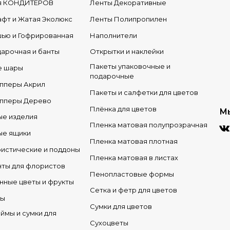
ля КОНДИТЕРОВ
Ленты Декоративные
афт и Жатая Эколюкс
Ленты Полипропилен
шью и Гофрированная
Наполнители
дарочная и банты
Открытки и наклейки
Пакеты упаковочные и
е шары
подарочные
опперы Акрил
Пакеты и салфетки для цветов
опперы Дерево
Плёнка для цветов
Мы
е изделия
Пленка матовая полупрозрачная
ые ящики
Пленка матовая плотная
ристические и поддоны
Пленка матовая в листах
ты для флористов
Пенопластовые формы
нные цветы и фрукты
Сетка и фетр для цветов
ры
Сумки для цветов
ймы и сумки для
Сухоцветы