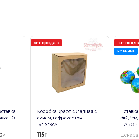
хит продаж
хит прод
новинка
вставка
Коробка крафт складная с
Вставка
овке 10
окном, гофрокартон,
d=6,3см,
19*19*9см
НАБОР 
115
0
Цена за