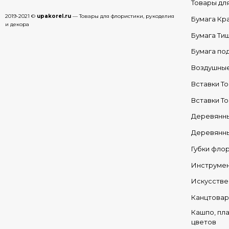
Товары д
2019-2021 ©
upakorel.ru
— Товары для флористики, рукоделия
Бумага Кр
и декора
Бумага Ти
Бумага по
Воздушны
Вставки Т
Вставки Т
Деревянны
Деревянн
Губки фло
Инструмен
Искусстве
Канцтова
Кашпо, пла
цветов