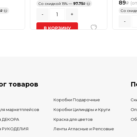
89
(о
Со скидкой 15% —
97.75
?
5
?
Со скид
-
+
-
В КОРЗИНУ
.
Кратност
В наличии
В К
В нал
ог товаров
П
Коробки Подарочные
Ск
для маркетплейсов
Коробки Цилиндры и Круги
Оп
я ДЕКОРА
Краска для цветов
Об
ля РУКОДЕЛИЯ
Ленты Атласные и Репсовые