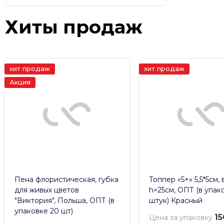
Хиты продаж
хит продаж
хит продаж
Акция
Пена флористическая, губка
Топпер «5+» 5,5*5см, 
для живых цветов
h=25см, ОПТ (в упак
"Виктория", Польша, ОПТ (в
штук) Красный
упаковке 20 шт)
15
Цена за упаковку