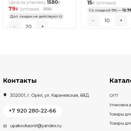
1580
15
Цена за упаковку
(оптовая)
79
99
(оптовая)
Со скидкой 15% —
12.7
Доп. скидки не действуют
?
-
+
-
+
Кратность заказа:
10
шт
Кратность заказа:
20
шт.
В КОРЗИНУ
В КОРЗИНУ
В наличии
В наличии
Контакты
Катал
302001, г. Орёл, ул. Карачевская, 68Д
ОПТ
Упаковка 
+7 920 280-22-66
Товары дл
Товары д
upakovkaorel@yandex.ru