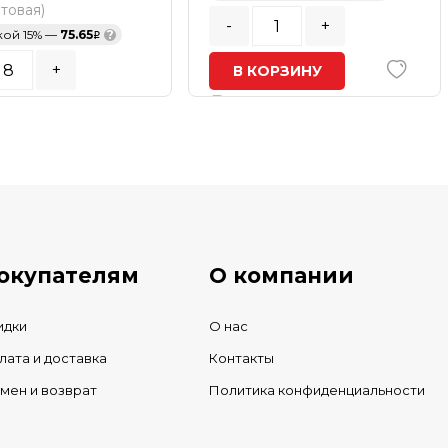
птовая)
-
+
кой 15% —
75.65
?
+
В КОРЗИНУ
ь заказа:
8
шт.
В наличии
ОРЗИНУ
ичии
окупателям
О компании
идки
О нас
лата и доставка
Контакты
мен и возврат
Политика конфиденциальности