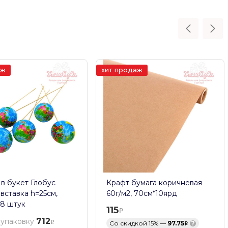
аж
хит продаж
 в букет Глобус
Крафт бумага коричневая
 вставка h=25см,
60г/м2, 70см*10ярд
8 штук
115
712
 упаковку
Со скидкой 15% —
97.75
?