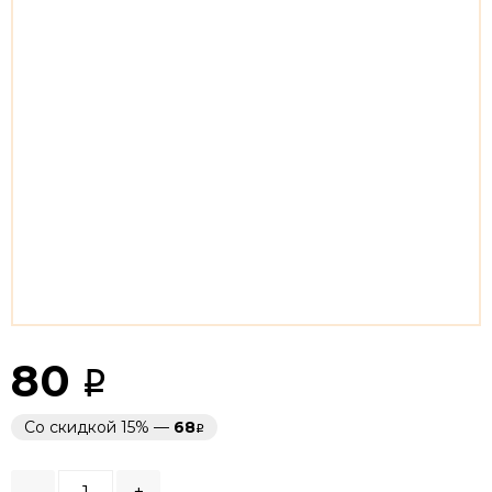
80
Со скидкой 15% —
68
-
+