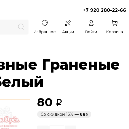
+7 920 280-22-66
Избранное
Акции
Войти
Корзина
вные Граненые
 Белый
80
Со скидкой 15% —
68