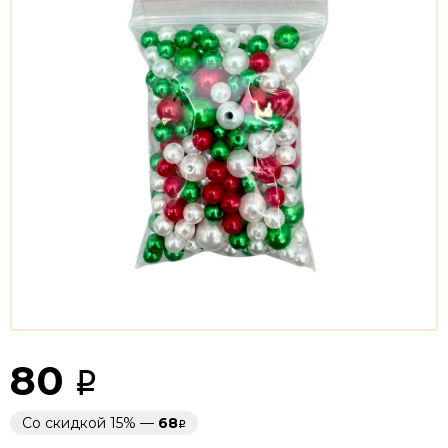
80
Со скидкой 15% —
68