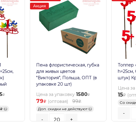
Акция
1
Пена флористическая, губка
Топпер «
=25см,
для живых цветов
h=25см,
к)
"Виктория", Польша, ОПТ (в
штук) К
ный
упаковке 20 шт)
Цена за
5
1580
15
Цена за упаковку
(оп
79
99
(оптовая)
Со скид
5
?
Доп. скидки не действуют
?
-
-
+
Кратност
Кратность заказа:
20
шт.
В К