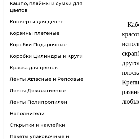
Кашпо, плаймы и сумки для
цветов
Конверты для денег
Кабош
Корзины плетеные
красо
испол
Коробки Подарочные
скрап
Коробки Цилиндры и Круги
друго
Краска для цветов
плоск
Ленты Атласные и Репсовые
Крепи
Ленты Декоративные
разви
любые
Ленты Полипропилен
Наполнители
Открытки и наклейки
Пакеты упаковочные и