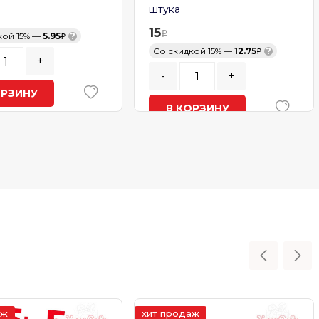
штука
15
кой 15% —
5.95
?
Со скидкой 15% —
12.75
?
+
-
+
ОРЗИНУ
В КОРЗИНУ
ичии
В наличии
аж
хит продаж