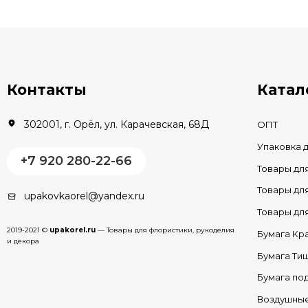
В КОРЗИНУ
В наличии
Контакты
Катал
302001, г. Орёл, ул. Карачевская, 68Д
ОПТ
Упаковка 
+7 920 280-22-66
Товары дл
Товары д
upakovkaorel@yandex.ru
Товары д
2019-2021 ©
upakorel.ru
— Товары для флористики, рукоделия
Бумага Кр
и декора
Бумага Ти
Бумага по
Воздушны