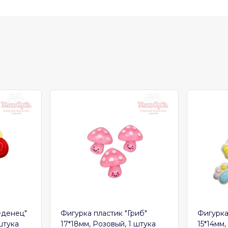
еденец"
Фигурка пластик "Гриб"
Фигурка
штука
17*18мм, Розовый, 1 штука
15*14мм,