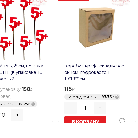
5+» 5,5*5см, вставка
Коробка крафт складная с
 ОПТ (в упаковке 10
окном, гофрокартон,
расный
19*19*9см
115
150
 упаковку
товая)
Со скидкой 15% —
97.75
?
кой 15% —
12.75
?
-
+
+
В КОРЗИНУ
ь заказа:
10
шт.
В наличии
ОРЗИНУ