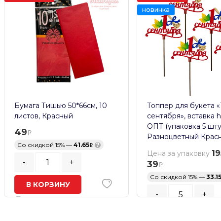
новинка
Бумага Тишью 50*66см, 10
Топпер для букета «
листов, Красный
сентября», вставка h
ОПТ (упаковка 5 шту
49
Разноцветный Крас
Со скидкой 15% —
41.65
?
19
Цена за упаковку
-
+
39
Со скидкой 15% —
33.1
В КОРЗИНУ
-
+
В наличии
Кратность заказа:
5
шт.