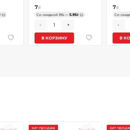
7
7
?
Со скидкой 15% —
5.95
?
Со скид
-
+
-
В КОРЗИНУ
В К
В наличии
В нал
хит продаж
хит прод