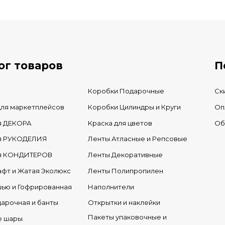
В КОРЗИНУ
В нал
В наличии
ог товаров
П
Коробки Подарочные
Ск
для маркетплейсов
Коробки Цилиндры и Круги
Оп
я ДЕКОРА
Краска для цветов
Об
ля РУКОДЕЛИЯ
Ленты Атласные и Репсовые
ля КОНДИТЕРОВ
Ленты Декоративные
афт и Жатая Эколюкс
Ленты Полипропилен
шью и Гофрированная
Наполнители
дарочная и банты
Открытки и наклейки
Пакеты упаковочные и
е шары