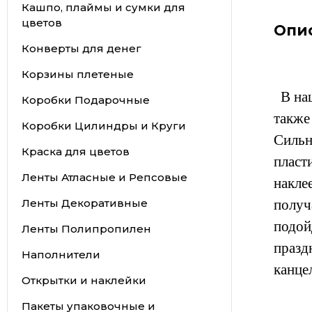
Кашпо, плаймы и сумки для
цветов
Опи
Конверты для денег
Корзины плетеные
В наш
Коробки Подарочные
также
Коробки Цилиндры и Круги
Сильн
Краска для цветов
пласт
Ленты Атласные и Репсовые
накле
Ленты Декоративные
получ
подо
Ленты Полипропилен
празд
Наполнители
канце
Открытки и наклейки
Пакеты упаковочные и