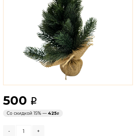
500
Со скидкой 15% —
425
-
+