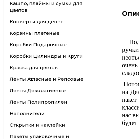
Кашпо, плаймы и сумки для
цветов
Опи
Конверты для денег
Корзины плетеные
Подар
Коробки Подарочные
ручк
Коробки Цилиндры и Круги
неотъ
очень
Краска для цветов
сладо
Ленты Атласные и Репсовые
Потом
Ленты Декоративные
на Де
пакет
Ленты Полипропилен
класс
Наполнители
нас в
будет
Открытки и наклейки
Пакеты упаковочные и