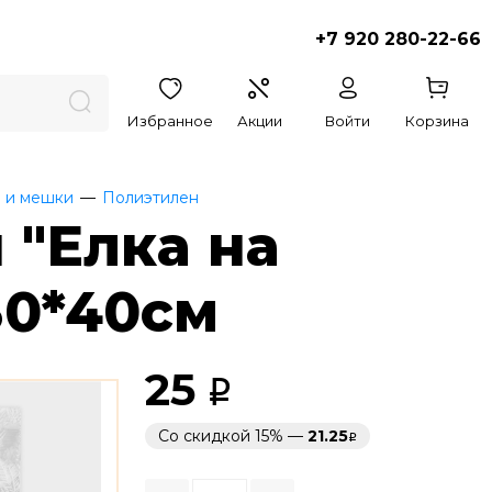
+7 920 280-22-66
Избранное
Акции
Войти
Корзина
 и мешки
Полиэтилен
 "Елка на
30*40см
25
Со скидкой 15% —
21.25