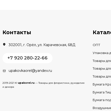
В КОРЗИНУ
В наличии
Контакты
Катал
302001, г. Орёл, ул. Карачевская, 68Д
ОПТ
Упаковка 
+7 920 280-22-66
Товары дл
Товары д
upakovkaorel@yandex.ru
Товары д
2019-2021 ©
upakorel.ru
— Товары для флористики, рукоделия
Бумага Кр
и декора
Бумага Ти
Бумага по
Воздушны