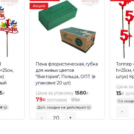
Акция
1
Пена флористическая, губка
Топпер «
=25см,
для живых цветов
h=25см,
к)
"Виктория", Польша, ОПТ (в
штук) К
ный
упаковке 20 шт)
Цена за
5
1580
15
Цена за упаковку
(оп
79
99
(оптовая)
Со скид
5
?
Доп. скидки не действуют
?
-
-
+
Кратност
Кратность заказа:
20
шт.
В К