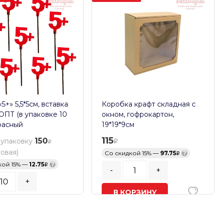
5+» 5,5*5см, вставка
Коробка крафт складная с
 ОПТ (в упаковке 10
окном, гофрокартон,
расный
19*19*9см
115
150
 упаковку
товая)
Со скидкой 15% —
97.75
?
кой 15% —
12.75
?
-
+
+
В КОРЗИНУ
ь заказа:
10
шт.
В наличии
ОРЗИНУ