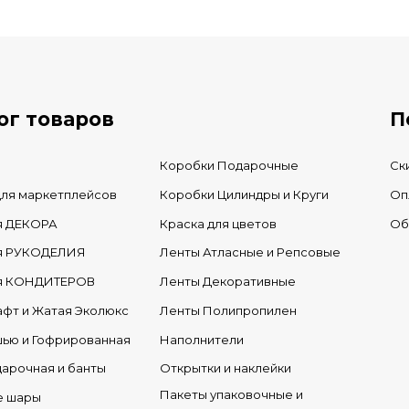
В КОРЗИНУ
В нал
В наличии
ог товаров
П
Коробки Подарочные
Ск
для маркетплейсов
Коробки Цилиндры и Круги
Оп
я ДЕКОРА
Краска для цветов
Об
ля РУКОДЕЛИЯ
Ленты Атласные и Репсовые
ля КОНДИТЕРОВ
Ленты Декоративные
афт и Жатая Эколюкс
Ленты Полипропилен
шью и Гофрированная
Наполнители
дарочная и банты
Открытки и наклейки
Пакеты упаковочные и
е шары