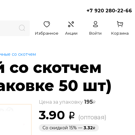
+7 920 280-22-66
Избранное
Акции
Войти
Корзина
чные со скотчем
 со скотчем
паковке 50 шт)
195
Цена за упаковку
3.90
(оптовая)
Со скидкой 15% —
3.32