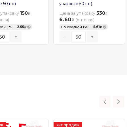
е 50 шт)
упаковке 50 шт)
150
330
 упаковку
Цена за упаковку
6.60
овая)
(оптовая)
кой 15% —
2.55
?
Со скидкой 15% —
5.61
?
+
-
+
ь заказа:
50
шт.
Кратность заказа:
50
шт.
ОРЗИНУ
В КОРЗИНУ
ичии
В наличии
аж
хит продаж