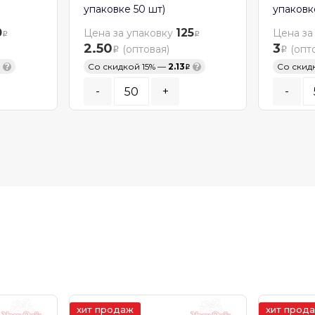
упаковке 50 шт)
упаковк
0
125
Цена за упаковку
Цена за
2.50
3
(оптовая)
(опт
?
Со скидкой 15% —
2.13
?
Со скид
-
+
-
.
Кратность заказа:
50
шт.
Кратност
В КОРЗИНУ
В К
В наличии
В нал
хит продаж
хит прод