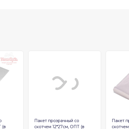
о
Пакет прозрачный со
Пакет п
 (в
скотчем 12*27см, ОПТ (в
скотчем