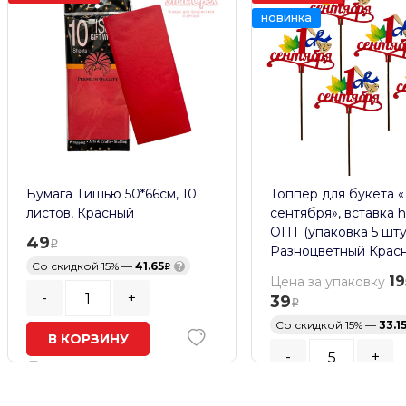
новинка
Бумага Тишью 50*66см, 10
Топпер для букета «
листов, Красный
сентября», вставка h
ОПТ (упаковка 5 шту
49
Разноцветный Крас
Со скидкой 15% —
41.65
?
19
Цена за упаковку
-
+
39
Со скидкой 15% —
33.1
В КОРЗИНУ
-
+
В наличии
Кратность заказа:
5
шт.