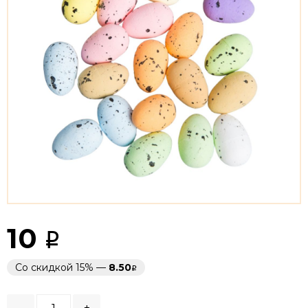
10
Со скидкой 15% —
8.50
-
+