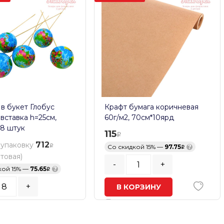
 в букет Глобус
Крафт бумага коричневая
 вставка h=25см,
60г/м2, 70см*10ярд
8 штук
115
712
 упаковку
Со скидкой 15% —
97.75
?
птовая)
-
+
кой 15% —
75.65
?
+
В КОРЗИНУ
ь заказа:
8
шт.
В наличии
ОРЗИНУ