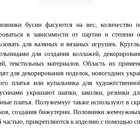
инки бусин фасуются на вес, количество по
роваться в зависимости от партии и степени
ьзовать для валяных и вязаных игрушек. Кругл
ельницами для создания коллажей, декорирован
ий, текстильных материалов. Область их приме
дят для декорирования поделок, новогодних укр
ого платья или купальника для художественн
усинами украшают шапки, заколки, резинки д
бные платья. Полужемчуг также используют в ск
ков, создания бижутерии. Половинки жемчужных 
й частью, прикрепляются к изделию с помощью спе