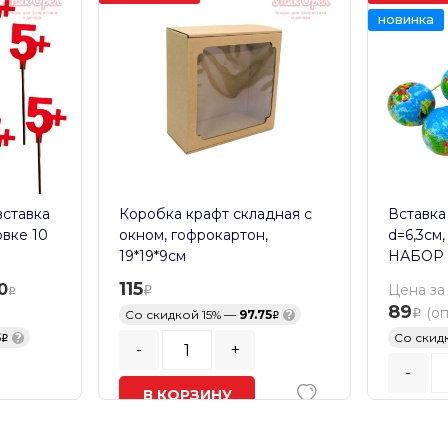
новинка
вставка
Коробка крафт складная с
Вставка
овке 10
окном, гофрокартон,
d=6,3см,
19*19*9см
НАБОР 
115
0
Цена за
89
(о
Со скидкой 15% —
97.75
?
5
?
Со скид
-
+
-
В КОРЗИНУ
.
Кратност
В наличии
В К