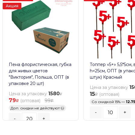
Акция
Пена флористическая, губка
Топпер «5+» 5,5*5см, 
для живых цветов
h=25см, ОПТ (в упак
"Виктория", Польша, ОПТ (в
штук) Красный
упаковке 20 шт)
15
Цена за упаковку
1580
15
Цена за упаковку
(оптовая)
79
99
(оптовая)
Со скидкой 15% —
12.7
Доп. скидки не действуют
?
-
+
-
+
Кратность заказа:
10
шт
Кратность заказа:
20
шт.
В КОРЗИНУ