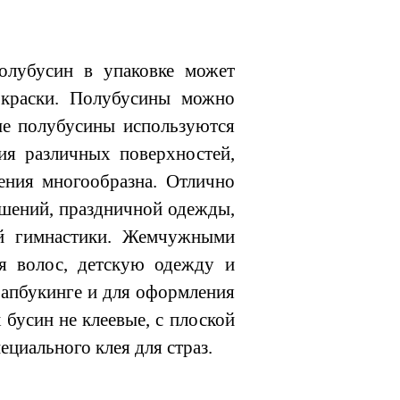
лубусин в упаковке может
 окраски. Полубусины можно
ые полубусины используются
ия различных поверхностей,
нения многообразна. Отлично
ашений, праздничной одежды,
ой гимнастики. Жемчужными
ля волос, детскую одежду и
рапбукинге и для оформления
бусин не клеевые, с плоской
циального клея для страз.