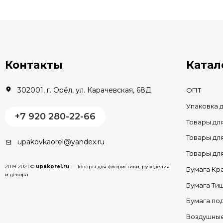
В КОРЗИНУ
В наличии
В наличии
Контакты
Катал
302001, г. Орёл, ул. Карачевская, 68Д
ОПТ
Упаковка 
+7 920 280-22-66
Товары дл
Товары д
upakovkaorel@yandex.ru
Товары д
2019-2021 ©
upakorel.ru
— Товары для флористики, рукоделия
Бумага Кр
и декора
Бумага Ти
Бумага по
Воздушны