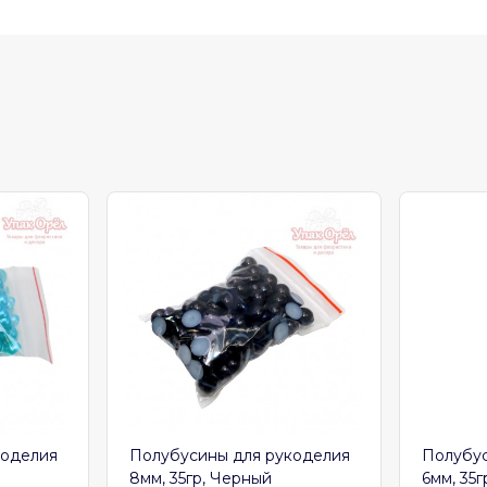
коделия
Полубусины для рукоделия
Полубус
8мм, 35гр, Черный
6мм, 35г