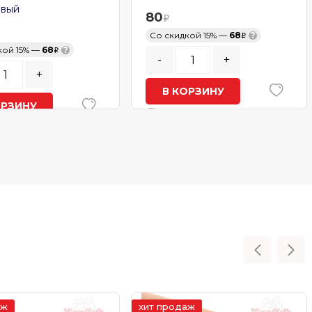
овый
80
Со скидкой 15% —
68
?
кой 15% —
68
?
-
+
+
В КОРЗИНУ
ОРЗИНУ
В наличии
ичии
аж
хит продаж