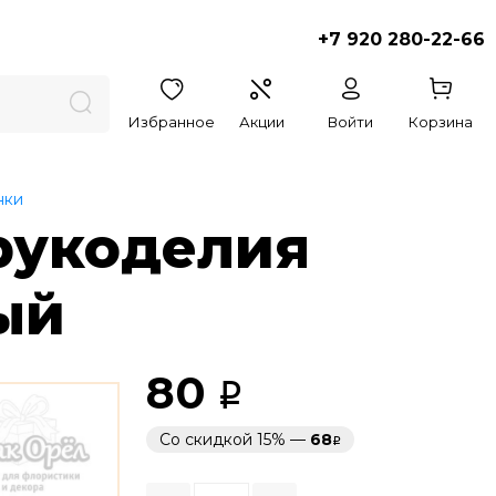
+7 920 280-22-66
Избранное
Акции
Войти
Корзина
нки
рукоделия
ый
80
Со скидкой 15% —
68