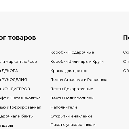
В нал
ог товаров
П
Коробки Подарочные
Ск
для маркетплейсов
Коробки Цилиндры и Круги
Оп
я ДЕКОРА
Краска для цветов
Об
ля РУКОДЕЛИЯ
Ленты Атласные и Репсовые
ля КОНДИТЕРОВ
Ленты Декоративные
афт и Жатая Эколюкс
Ленты Полипропилен
шью и Гофрированная
Наполнители
дарочная и банты
Открытки и наклейки
Пакеты упаковочные и
е шары