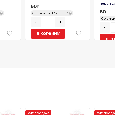
персик
80
80
?
Со скидкой 15% —
68
?
Со скид
-
+
-
В КОРЗИНУ
В К
В наличии
В нал
хит продаж
хит прод