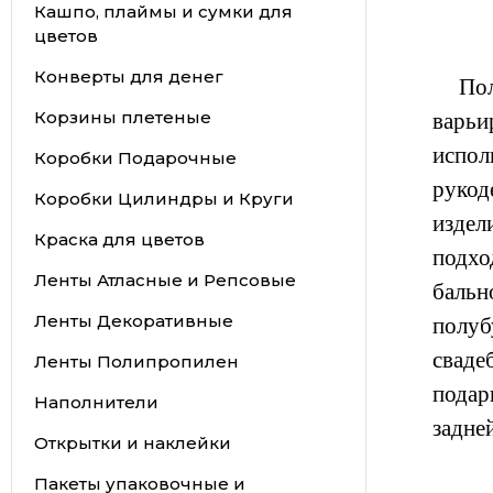
Кашпо, плаймы и сумки для
цветов
Конверты для денег
Полов
Корзины плетеные
варьи
испол
Коробки Подарочные
рукод
Коробки Цилиндры и Круги
издел
Краска для цветов
подхо
Ленты Атласные и Репсовые
бальн
Ленты Декоративные
полуб
сваде
Ленты Полипропилен
подар
Наполнители
задне
Открытки и наклейки
Пакеты упаковочные и