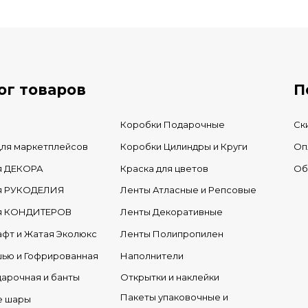
В КОРЗИНУ
В нал
В наличии
ог товаров
П
Коробки Подарочные
Ск
для маркетплейсов
Коробки Цилиндры и Круги
Оп
я ДЕКОРА
Краска для цветов
Об
ля РУКОДЕЛИЯ
Ленты Атласные и Репсовые
ля КОНДИТЕРОВ
Ленты Декоративные
афт и Жатая Эколюкс
Ленты Полипропилен
шью и Гофрированная
Наполнители
дарочная и банты
Открытки и наклейки
Пакеты упаковочные и
е шары