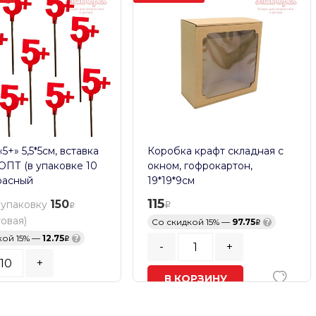
5+» 5,5*5см, вставка
Коробка крафт складная с
 ОПТ (в упаковке 10
окном, гофрокартон,
расный
19*19*9см
115
150
 упаковку
товая)
Со скидкой 15% —
97.75
?
кой 15% —
12.75
?
-
+
+
В КОРЗИНУ
ь заказа:
10
шт.
В наличии
ОРЗИНУ