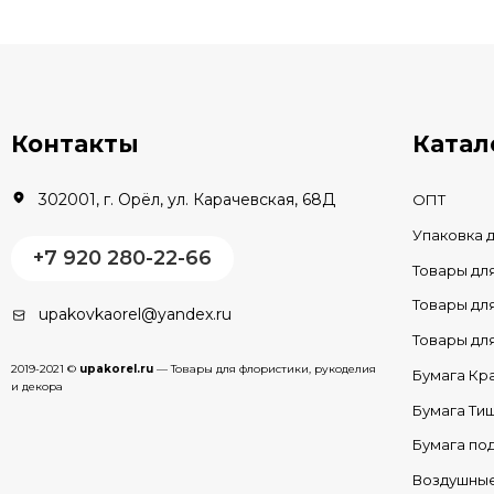
В КОРЗИНУ
В наличии
Контакты
Катал
302001, г. Орёл, ул. Карачевская, 68Д
ОПТ
Упаковка 
+7 920 280-22-66
Товары дл
Товары д
upakovkaorel@yandex.ru
Товары д
2019-2021 ©
upakorel.ru
— Товары для флористики, рукоделия
Бумага Кр
и декора
Бумага Ти
Бумага по
Воздушны