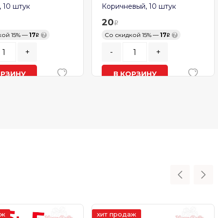
, 10 штук
Коричневый, 10 штук
20
кой 15% —
17
?
Со скидкой 15% —
17
?
+
-
+
ОРЗИНУ
В КОРЗИНУ
ичии
В наличии
аж
хит продаж