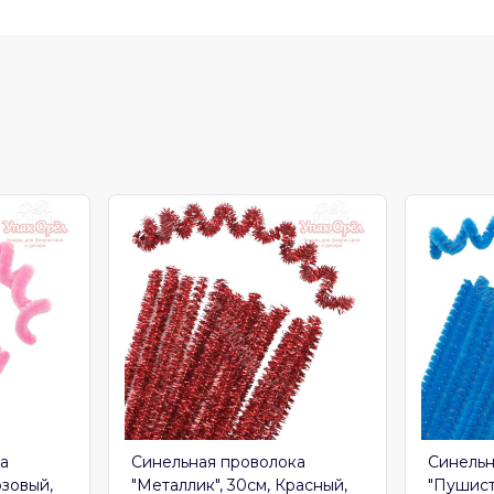
а
Синельная проволока
Синельн
озовый,
"Металлик", 30см, Красный,
"Пушист