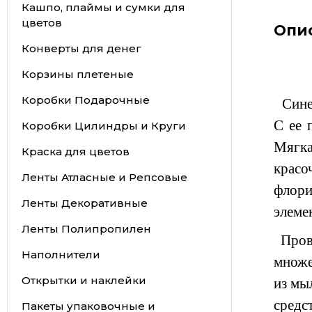
Кашпо, плаймы и сумки для
цветов
Опи
Конверты для денег
Корзины плетеные
Коробки Подарочные
Синел
С ее 
Коробки Цилиндры и Круги
Мягка
Краска для цветов
красо
Ленты Атласные и Репсовые
флор
Ленты Декоративные
элеме
Ленты Полипропилен
Прово
Наполнители
множе
Открытки и наклейки
из мы
средс
Пакеты упаковочные и