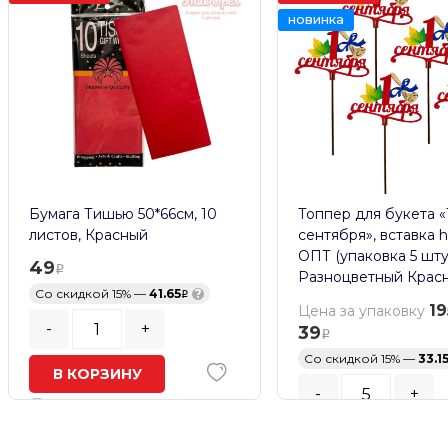
новинка
Бумага Тишью 50*66см, 10
Топпер для букета «
листов, Красный
сентября», вставка h
ОПТ (упаковка 5 шту
49
Разноцветный Крас
Со скидкой 15% —
41.65
?
19
Цена за упаковку
-
+
39
Со скидкой 15% —
33.1
В КОРЗИНУ
-
+
В наличии
Кратность заказа:
5
шт.