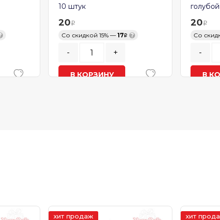
10 штук
голубой
20
20
?
Со скидкой 15% —
17
?
Со скид
-
+
-
В КОРЗИНУ
В К
В наличии
В нал
хит продаж
хит прод