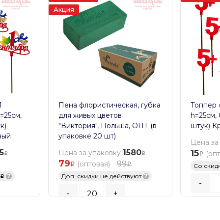
Акция
1
Пена флористическая, губка
Топпер «
=25см,
для живых цветов
h=25см,
к)
"Виктория", Польша, ОПТ (в
штук) К
ный
упаковке 20 шт)
Цена за
5
1580
15
Цена за упаковку
(оп
79
99
(оптовая)
Со скид
5
?
Доп. скидки не действуют
?
-
-
+
Кратност
Кратность заказа:
20
шт.
В К