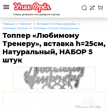
Товары для флористики,
рукоделия и декора
Главная
Каталог
Вставки Топперы Дерево
Топперы Оптом!
Топперы Оптом! натуральные
Топпер «Любимому
Тренеру», вставка h=25см,
Натуральный, НАБОР 5
штук