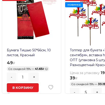
новинка
Бумага Тишью 50*66см, 10
Топпер для букета «
листов, Красный
сентября», вставка h
ОПТ (упаковка 5 шту
49
Разноцветный Крас
Со скидкой 15% —
41.65
?
19
Цена за упаковку
-
+
39
Со скидкой 15% —
33.1
В КОРЗИНУ
-
+
В наличии
Кратность заказа:
5
шт.