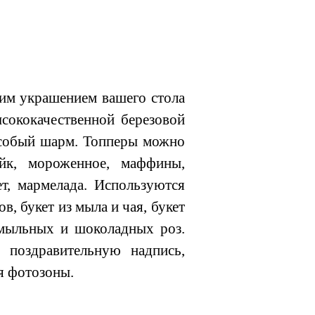
щим украшением вашего стола
кокачественной березовой
особый шарм. Топперы можно
ейк, мороженное, маффины,
ет, мармелада. Используются
в, букет из мыла и чая, букет
, мыльных и шоколадных роз.
, поздравительную надпись,
ля фотозоны.