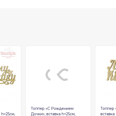
Топпер «С Рождением
Топпер «Л
=25см,
Дочки», вставка h=25см,
вставка h=