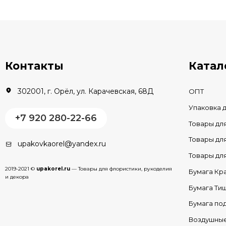
В КОРЗИНУ
В наличии
Контакты
Катал
302001, г. Орёл, ул. Карачевская, 68Д
ОПТ
Упаковка 
+7 920 280-22-66
Товары дл
Товары д
upakovkaorel@yandex.ru
Товары д
2019-2021 ©
upakorel.ru
— Товары для флористики, рукоделия
Бумага Кр
и декора
Бумага Ти
Бумага по
Воздушны