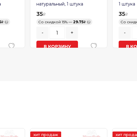
натуральный, 1 штука
1 штука
35
35
?
Со скидкой 15% —
29.75
?
Со скидко
-
+
-
В КОРЗИНУ
В КОР
В наличии
В налич
хит продаж
хит прод