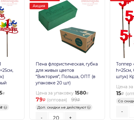
Акция
1
Пена флористическая, губка
Топпер «
=25см,
для живых цветов
h=25см,
к)
"Виктория", Польша, ОПТ (в
штук) К
ный
упаковке 20 шт)
Цена за
5
1580
15
Цена за упаковку
(оп
79
99
(оптовая)
Со скид
5
?
Доп. скидки не действуют
?
-
-
+
Кратност
Кратность заказа:
20
шт.
В К