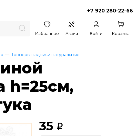
+7 920 280-22-66
Избранное
Акции
Войти
Корзина
но
Топперы надписи натуральные
щиной
а h=25см,
тука
35