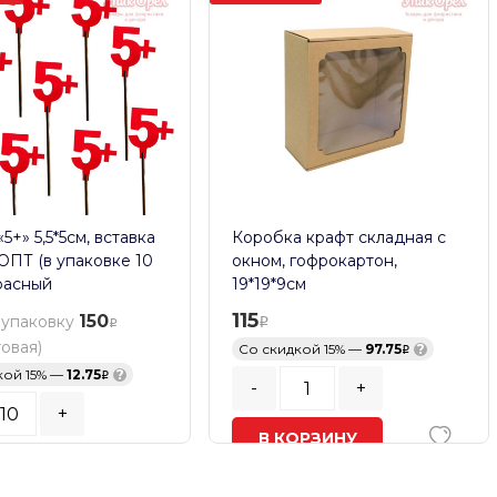
5+» 5,5*5см, вставка
Коробка крафт складная с
 ОПТ (в упаковке 10
окном, гофрокартон,
расный
19*19*9см
115
150
 упаковку
товая)
Со скидкой 15% —
97.75
?
кой 15% —
12.75
?
-
+
+
В КОРЗИНУ
ь заказа:
10
шт.
В наличии
ОРЗИНУ