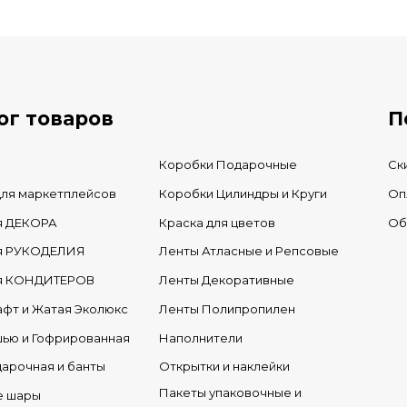
В КОРЗИНУ
В нал
В наличии
ог товаров
П
Коробки Подарочные
Ск
для маркетплейсов
Коробки Цилиндры и Круги
Оп
я ДЕКОРА
Краска для цветов
Об
ля РУКОДЕЛИЯ
Ленты Атласные и Репсовые
ля КОНДИТЕРОВ
Ленты Декоративные
афт и Жатая Эколюкс
Ленты Полипропилен
шью и Гофрированная
Наполнители
дарочная и банты
Открытки и наклейки
Пакеты упаковочные и
е шары