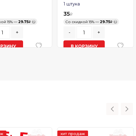
1 штука
35
й 15% —
29.75
?
Со скидкой 15% —
29.75
?
+
-
+
ЗИНУ
В КОРЗИНУ
ии
В наличии
аж
хит продаж