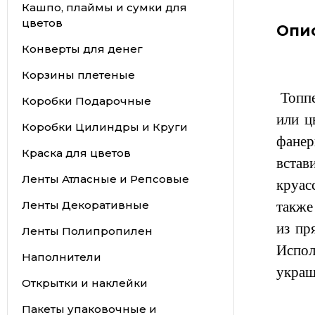
Кашпо, плаймы и сумки для
цветов
Опи
Конверты для денег
Корзины плетеные
Топпе
Коробки Подарочные
или ц
Коробки Цилиндры и Круги
фанер
Краска для цветов
встав
Ленты Атласные и Репсовые
круас
Ленты Декоративные
также 
из пр
Ленты Полипропилен
Испол
Наполнители
украш
Открытки и наклейки
Пакеты упаковочные и