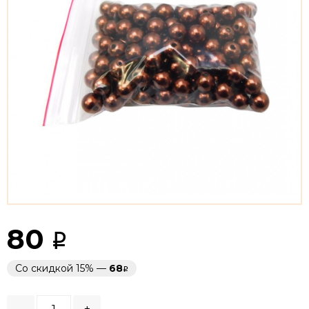
80
Со скидкой 15% —
68
-
+