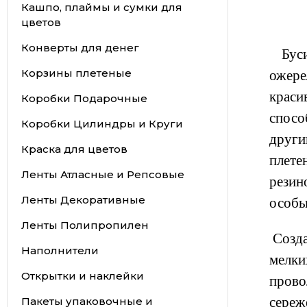
Кашпо, плаймы и сумки для
цветов
Конверты для денег
Бусин
Корзины плетеные
ожере
крас
Коробки Подарочные
спосо
Коробки Цилиндры и Круги
други
Краска для цветов
плете
Ленты Атласные и Репсовые
резин
Ленты Декоративные
особы
Ленты Полипропилен
Созда
Наполнители
мелки
Открытки и наклейки
прово
сереже
Пакеты упаковочные и