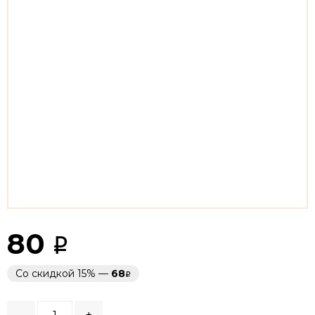
80
Со скидкой 15% —
68
-
+