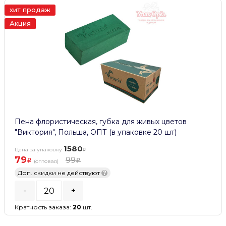
хит продаж
Акция
Пена флористическая, губка для живых цветов
"Виктория", Польша, ОПТ (в упаковке 20 шт)
1580
Цена за упаковку
79
99
(оптовая)
Доп. скидки не действуют
?
-
+
Кратность заказа:
20
шт.
В КОРЗИНУ