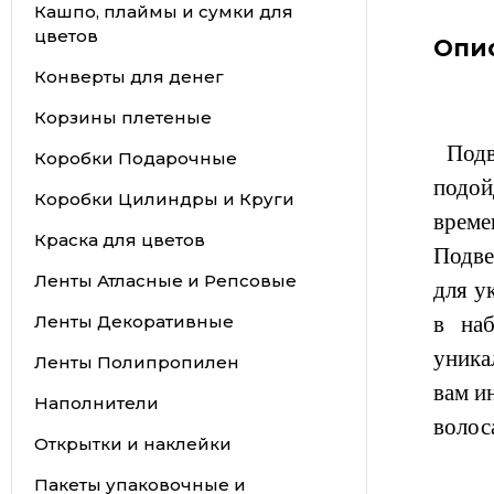
Кашпо, плаймы и сумки для
цветов
Опи
Конверты для денег
Корзины плетеные
Подве
Коробки Подарочные
подой
Коробки Цилиндры и Круги
време
Краска для цветов
Подве
Ленты Атласные и Репсовые
для у
Ленты Декоративные
в на
уника
Ленты Полипропилен
вам и
Наполнители
волос
Открытки и наклейки
Пакеты упаковочные и