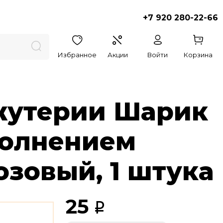
+7 920 280-22-66
Избранное
Акции
Войти
Корзина
жутерии Шарик
полнением
озовый, 1 штука
25