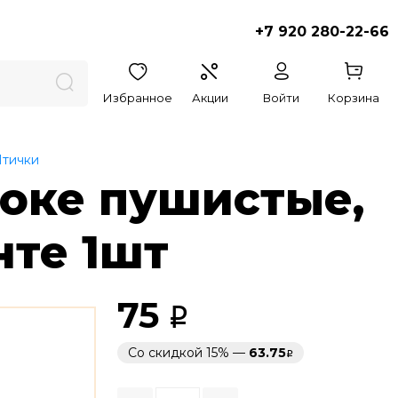
+7 920 280-22-66
Избранное
Акции
Войти
Корзина
тички
локе пушистые,
нте 1шт
75
Со скидкой 15% —
63.75