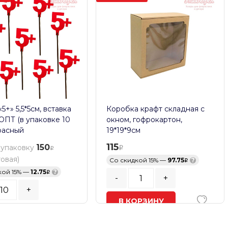
5+» 5,5*5см, вставка
Коробка крафт складная с
 ОПТ (в упаковке 10
окном, гофрокартон,
расный
19*19*9см
115
150
 упаковку
товая)
Со скидкой 15% —
97.75
?
кой 15% —
12.75
?
-
+
+
В КОРЗИНУ
ь заказа:
10
шт.
В наличии
ОРЗИНУ