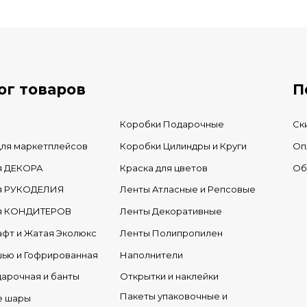
В КОРЗИНУ
В нал
В наличии
ог товаров
П
Коробки Подарочные
Ск
для маркетплейсов
Коробки Цилиндры и Круги
Оп
я ДЕКОРА
Краска для цветов
Об
ля РУКОДЕЛИЯ
Ленты Атласные и Репсовые
ля КОНДИТЕРОВ
Ленты Декоративные
афт и Жатая Эколюкс
Ленты Полипропилен
шью и Гофрированная
Наполнители
дарочная и банты
Открытки и наклейки
Пакеты упаковочные и
е шары