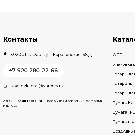
В КОРЗИНУ
В наличии
Контакты
Катал
302001, г. Орёл, ул. Карачевская, 68Д
ОПТ
Упаковка 
+7 920 280-22-66
Товары дл
Товары д
upakovkaorel@yandex.ru
Товары д
2019-2021 ©
upakorel.ru
— Товары для флористики, рукоделия
Бумага Кр
и декора
Бумага Ти
Бумага по
Воздушны