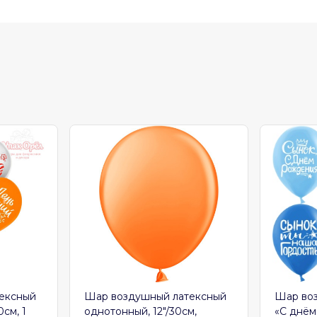
ексный
Шар воздушный латексный
Шар во
0см, 1
однотонный, 12″/30см,
«С днём