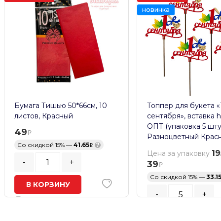
новинка
Бумага Тишью 50*66см, 10
Топпер для букета «
листов, Красный
сентября», вставка h
ОПТ (упаковка 5 шту
49
Разноцветный Крас
Со скидкой 15% —
41.65
?
19
Цена за упаковку
-
+
39
Со скидкой 15% —
33.1
В КОРЗИНУ
-
+
В наличии
Кратность заказа:
5
шт.