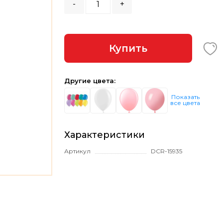
-
+
Купить
Другие цвета:
Показать
все цвета
Характеристики
Артикул
DCR-15935