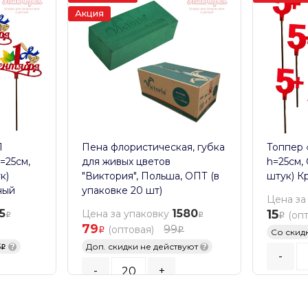
Акция
1
Пена флористическая, губка
Топпер «
=25см,
для живых цветов
h=25см,
к)
"Виктория", Польша, ОПТ (в
штук) К
ный
упаковке 20 шт)
Цена за
5
1580
15
Цена за упаковку
(оп
79
99
(оптовая)
Со скид
5
?
Доп. скидки не действуют
?
-
-
+
Кратност
Кратность заказа:
20
шт.
В К