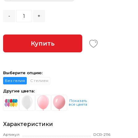
-
+
Купить
Выберите опцию:
Без гелия
С гелием
Другие цвета:
Показать
все цвета
Характеристики
Артикул
DCR-2116