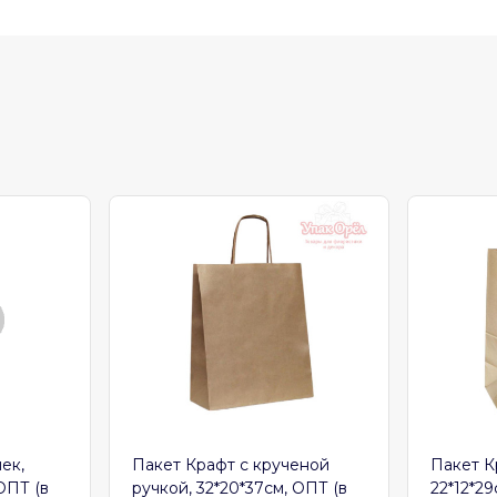
ек,
Пакет Крафт с крученой
Пакет К
 ОПТ (в
ручкой, 32*20*37см, ОПТ (в
22*12*29