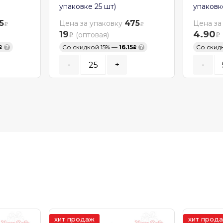
упаковке 25 шт)
упаковк
5
475
Цена за упаковку
Цена за
19
4.90
(оптовая)
?
Со скидкой 15% —
16.15
?
Со скид
-
+
-
.
Кратность заказа:
25
шт.
Кратност
В КОРЗИНУ
В К
В наличии
В нал
хит продаж
хит прод