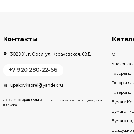
В КОРЗИНУ
В наличии
Контакты
Катал
302001, г. Орёл, ул. Карачевская, 68Д
ОПТ
Упаковка 
+7 920 280-22-66
Товары дл
Товары д
upakovkaorel@yandex.ru
Товары д
2019-2021 ©
upakorel.ru
— Товары для флористики, рукоделия
Бумага Кр
и декора
Бумага Ти
Бумага по
Воздушны