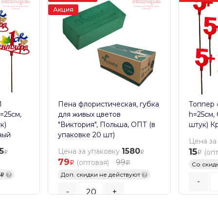
Акция
1
Пена флористическая, губка
Топпер «
=25см,
для живых цветов
h=25см,
к)
"Виктория", Польша, ОПТ (в
штук) К
ный
упаковке 20 шт)
Цена за
5
1580
15
Цена за упаковку
(оп
79
99
(оптовая)
Со скид
5
?
Доп. скидки не действуют
?
-
-
+
Кратност
Кратность заказа:
20
шт.
В К