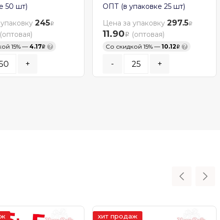
е 50 шт)
ОПТ (в упаковке 25 шт)
245
297.5
 упаковку
Цена за упаковку
11.90
(оптовая)
(оптовая)
кой 15% —
4.17
?
Со скидкой 15% —
10.12
?
+
-
+
ь заказа:
50
шт.
Кратность заказа:
25
шт.
ОРЗИНУ
В КОРЗИНУ
ичии
В наличии
аж
хит продаж