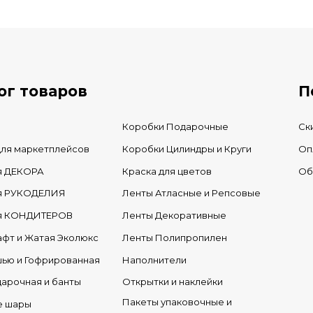
В КОРЗИНУ
В нал
В наличии
ог товаров
П
Коробки Подарочные
Ск
для маркетплейсов
Коробки Цилиндры и Круги
Оп
я ДЕКОРА
Краска для цветов
Об
ля РУКОДЕЛИЯ
Ленты Атласные и Репсовые
ля КОНДИТЕРОВ
Ленты Декоративные
афт и Жатая Эколюкс
Ленты Полипропилен
шью и Гофрированная
Наполнители
дарочная и банты
Открытки и наклейки
Пакеты упаковочные и
е шары