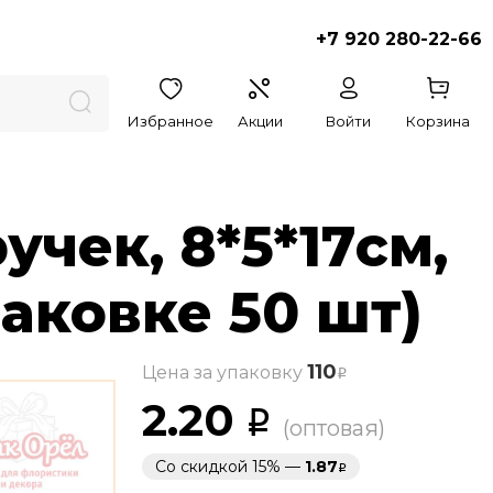
+7 920 280-22-66
Избранное
Акции
Войти
Корзина
учек, 8*5*17см,
паковке 50 шт)
110
Цена за упаковку
2.20
(оптовая)
Со скидкой 15% —
1.87