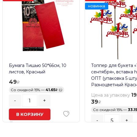
новинка
Бумага Тишью 50*66см, 10
Топпер для букета «
листов, Красный
сентября», вставка h
ОПТ (упаковка 5 шту
49
Разноцветный Крас
Со скидкой 15% —
41.65
?
19
Цена за упаковку
-
+
39
Со скидкой 15% —
33.1
В КОРЗИНУ
-
+
В наличии
Кратность заказа:
5
шт.