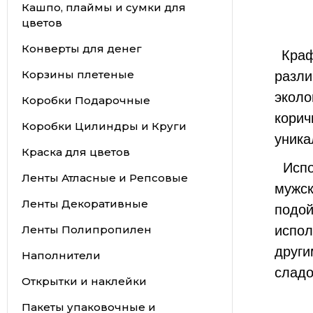
Кашпо, плаймы и сумки для
цветов
Конверты для денег
Крафт
Корзины плетеные
разли
экол
Коробки Подарочные
кори
Коробки Цилиндры и Круги
уника
Краска для цветов
Испо
Ленты Атласные и Репсовые
мужск
Ленты Декоративные
подо
Ленты Полипропилен
испо
друг
Наполнители
сладо
Открытки и наклейки
Пакеты упаковочные и