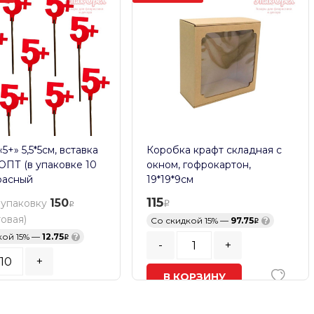
5+» 5,5*5см, вставка
Коробка крафт складная с
 ОПТ (в упаковке 10
окном, гофрокартон,
расный
19*19*9см
115
150
 упаковку
товая)
Со скидкой 15% —
97.75
?
кой 15% —
12.75
?
-
+
+
В КОРЗИНУ
ь заказа:
10
шт.
В наличии
ОРЗИНУ